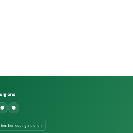
olg ons
Een herroeping indienen