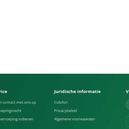
vice
Juridische informatie
V
 contact met ons op
Colofon
oepingsrecht
Privacybeleid
herroeping indienen
Algemene voorwaarden