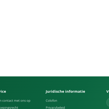
vice
Juridische informatie
V
 contact met ons op
Colofon
oepingsrecht
Privacybeleid