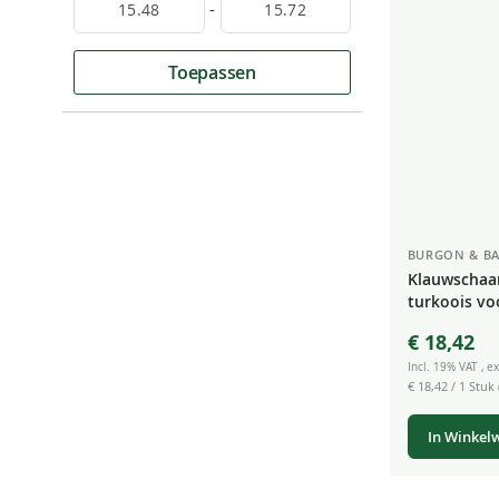
-
Toepassen
BURGON & BA
Klauwschaar
turkoois vo
getand
€ 18,42
Incl. 19% VAT
,
ex
€ 18,42
/ 1 Stuk 
In Winkel