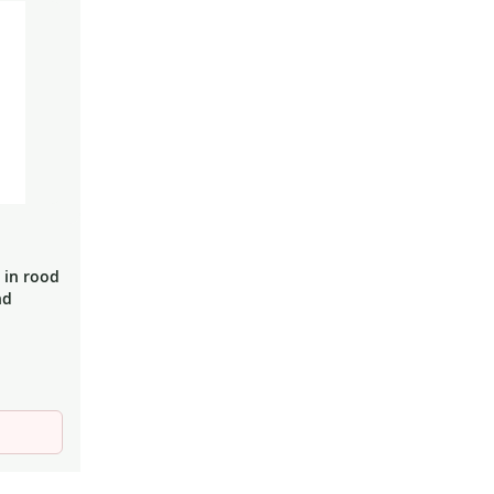
laag
sorteren
 in rood
nd