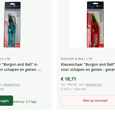
LL LTD
BURGON & BALL LTD
 "Burgon and Ball" in
Klauwschaar "Burgon and Ball"
or schapen en geiten -
voor schapen en geiten - geta
€ 18,71
cl.
Shipping Cost
Incl. 19% VAT
,
excl.
Shipping Cost
(St)
€ 18,71
/ 1 Stuk (St)
Niet op voorraad
wagen
Delivery: 2-3 Tage