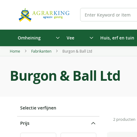
Omheining
Vee
Huis, erf en tuin
Home
Fabrikanten
Burgon & Ball Ltd
Burgon & Ball Ltd
Selectie verfijnen
2
producten
Prijs