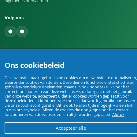
Algemene voorwaarden
Volg ons
Een herroeping indienen
Ons cookiebeleid
Deze website maakt gebruik van cookies om de website te optimaliseren,
waaronder cookies van derden. Deze dienen functionele, statistische en
gebruiksvriendelijke doeleinden, maar zijn ook noodzakelijk voor het
correct functioneren van deze website. Als u doorgaat met het gebruik
Uw vakhandel voor landbouw, veehouderij, huis, erf en tuin.
van onze website, accepteert u dat er cookies worden geplaatst voor
deze doeleinden. U kunt het type cookies dat wordt gebruikt aanpassen
via onze cookieconfiguratie. Dit is ook te allen tijde mogelijk via een link
in ons privacybeleid. Alleen de cookies die nodig zijn voor het correct
functioneren van de website zullen altijd worden geplaatst.
Afdruk
© Agrarking. Alle rechten voorbehouden.
Algemene voorwaarden
Privacybeleid
Herroepingsrecht
Colofon
Accepteer alle