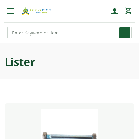
Wink
Lister