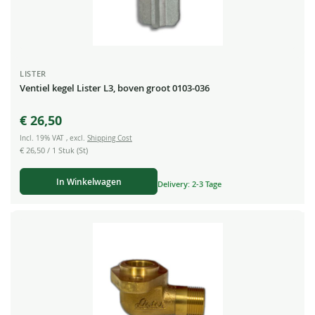
LISTER
Ventiel kegel Lister L3, boven groot 0103-036
€ 26,50
Incl. 19% VAT
,
excl.
Shipping Cost
€ 26,50
/ 1 Stuk (St)
In Winkelwagen
Delivery: 2-3 Tage