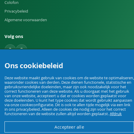
Colofon
Privacybeleid
Algemene voorwaarden
Volg ons
Ons cookiebeleid
Een herroeping indienen
Deze website maakt gebruik van cookies om de website te optimaliseren,
waaronder cookies van derden. Deze dienen functionele, statistische en
gebruiksvriendelijke doeleinden, maar zijn ook noodzakelijk voor het
correct functioneren van deze website. Als u doorgaat met het gebruik
van onze website, accepteert u dat er cookies worden geplaatst voor
deze doeleinden. U kunt het type cookies dat wordt gebruikt aanpassen
via onze cookieconfiguratie. Dit is ook te allen tijde mogelijk via een link
in ons privacybeleid. Alleen de cookies die nodig zijn voor het correct
Uw vakhandel voor landbouw, veehouderij, huis, erf en tuin.
functioneren van de website zullen altijd worden geplaatst.
Afdruk
Accepteer alle
© Agrarking. Alle rechten voorbehouden.