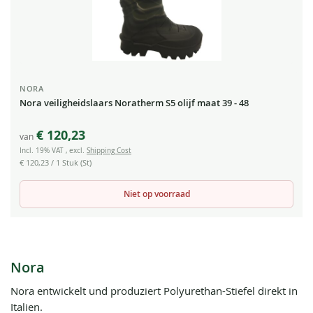
NORA
Nora veiligheidslaars Noratherm S5 olijf maat 39 - 48
€ 120,23
van
Incl. 19% VAT
,
excl.
Shipping Cost
€ 120,23
/ 1 Stuk (St)
Niet op voorraad
Nora
Nora entwickelt und produziert Polyurethan-Stiefel direkt in
Italien.