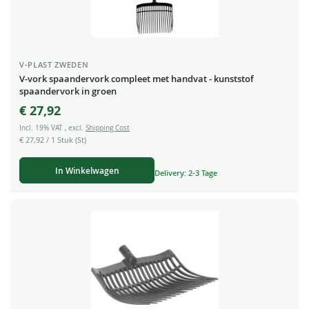
V-PLAST ZWEDEN
V-vork spaandervork compleet met handvat - kunststof
spaandervork in groen
€ 27,92
Incl. 19% VAT
,
excl.
Shipping Cost
€ 27,92
/ 1 Stuk (St)
In Winkelwagen
Delivery: 2-3 Tage