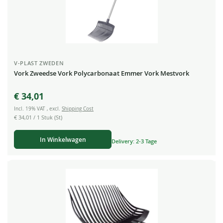
V-PLAST ZWEDEN
Vork Zweedse Vork Polycarbonaat Emmer Vork Mestvork
€ 34,01
Incl. 19% VAT
,
excl.
Shipping Cost
€ 34,01
/ 1 Stuk (St)
In Winkelwagen
Delivery: 2-3 Tage