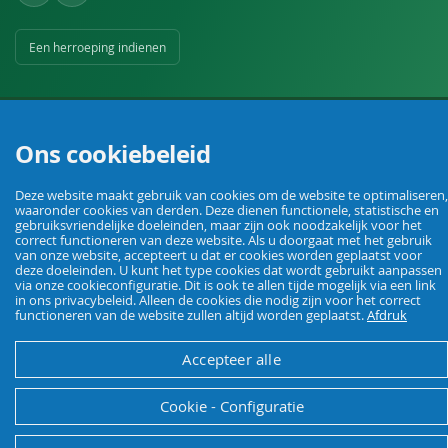
Een herroeping indienen
Ons cookiebeleid
Deze website maakt gebruik van cookies om de website te optimaliseren,
Uw vakhandel voor landbouw, veehouderij, huis, erf en tuin.
waaronder cookies van derden. Deze dienen functionele, statistische en
gebruiksvriendelijke doeleinden, maar zijn ook noodzakelijk voor het
correct functioneren van deze website. Als u doorgaat met het gebruik
van onze website, accepteert u dat er cookies worden geplaatst voor
© Agrarking. Alle rechten voorbehouden.
deze doeleinden. U kunt het type cookies dat wordt gebruikt aanpassen
Algemene voorwaarden
Privacybeleid
Herroepingsrecht
Colofon
via onze cookieconfiguratie. Dit is ook te allen tijde mogelijk via een link
in ons privacybeleid. Alleen de cookies die nodig zijn voor het correct
functioneren van de website zullen altijd worden geplaatst.
Afdruk
Accepteer alle
Cookie - Configuratie