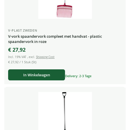
V-PLAST ZWEDEN
V-vork spaandervork compleet met handvat - plastic
spaandervork in roze
€ 27,92
Incl. 19% VAT
,
excl.
Shipping Cost
€ 27,92
/ 1 Stuk (St)
In Winkelwagen
Delivery: 2-3 Tage