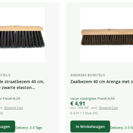
STELS
ANDREAS BORSTELS
le straatbezem 40 cm,
Zaalbezem 40 cm Arenga met s
e zwarte elaston
n
€ 8,25
€ 6,55
Special
€ 4,91
Price
cl.
Shipping Cost
Incl. 19% VAT
,
excl.
Shipping Cost
t)
€ 4,91
/ 1 Stuk (St)
wagen
In Winkelwagen
Delivery: 2-3 Tage
Delivery: 2-3 T