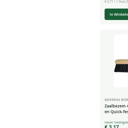
€ 2,71
/ 1 Stuk (S
In Winkel
ANDREAS BOR
Zaalbezem 
en Quick-fe
Special
€ 3,17
Price