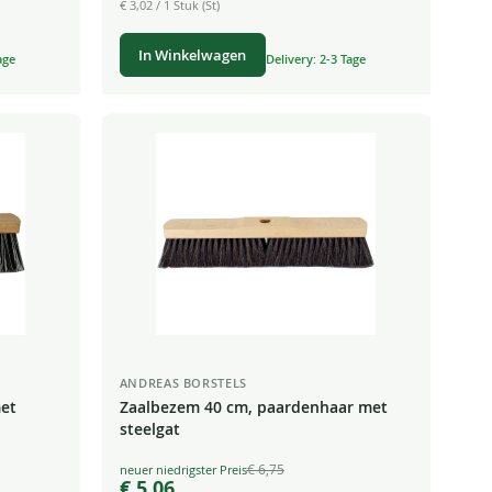
€ 3,02
/ 1 Stuk (St)
In Winkelwagen
age
Delivery: 2-3 Tage
ANDREAS BORSTELS
met
Zaalbezem 40 cm, paardenhaar met
steelgat
€ 6,75
Special
€ 5,06
Price