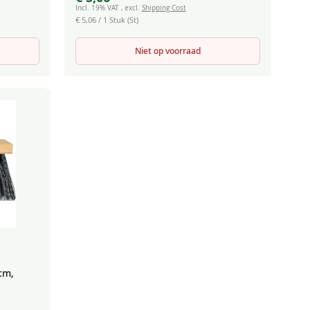
Incl. 19% VAT
,
excl.
Shipping Cost
€ 5,06
/ 1 Stuk (St)
Niet op voorraad
cm,