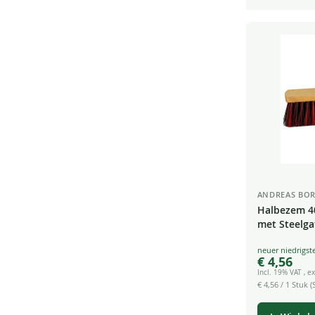
ANDREAS BOR
Halbezem 4
met Steelga
Tuin
Special
€ 4,56
Price
Incl. 19% VAT
,
ex
€ 4,56
/ 1 Stuk (S