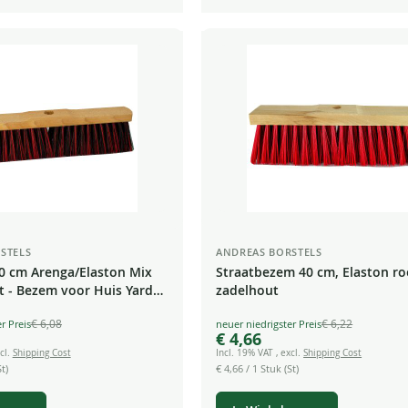
STELS
ANDREAS BORSTELS
0 cm Arenga/Elaston Mix
Straatbezem 40 cm, Elaston ro
t - Bezem voor Huis Yard
zadelhout
€ 6,08
€ 6,22
Special
€ 4,66
Price
cl.
Shipping Cost
Incl. 19% VAT
,
excl.
Shipping Cost
t)
€ 4,66
/ 1 Stuk (St)