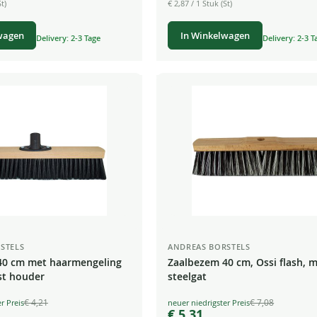
t)
€ 2,87
/ 1 Stuk (St)
wagen
In Winkelwagen
Delivery: 2-3 Tage
Delivery: 2-3 T
STELS
ANDREAS BORSTELS
40 cm met haarmengeling
Zaalbezem 40 cm, Ossi flash, 
st houder
steelgat
€ 4,21
€ 7,08
Special
€ 5,31
Price