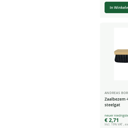
In Winkel
ANDREAS BOR
Zaalbezem 
steelgat
Special
€ 2,71
Price
Incl. 19% VAT
,
ex