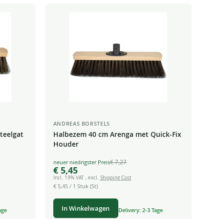
ANDREAS BORSTELS
teelgat
Halbezem 40 cm Arenga met Quick-Fix
Houder
€ 7,27
Special
€ 5,45
Price
Incl. 19% VAT
,
excl.
Shipping Cost
€ 5,45
/ 1 Stuk (St)
In Winkelwagen
age
Delivery: 2-3 Tage