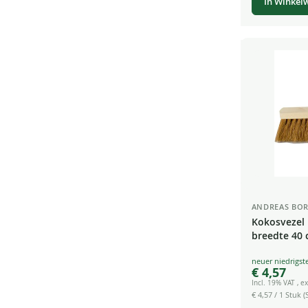
In Winkel
ANDREAS BOR
Kokosvezel
breedte 40 
Industriële
Special
€ 4,57
Price
Incl. 19% VAT
,
ex
€ 4,57
/ 1 Stuk (S