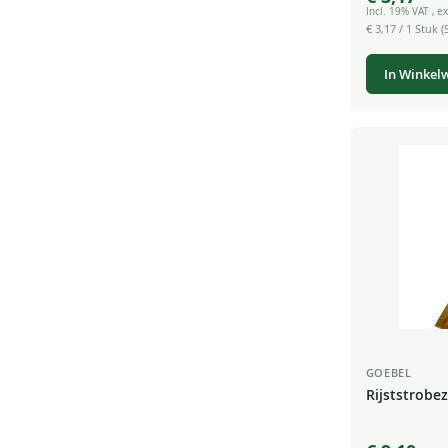
Incl. 19% VAT
,
ex
€ 3,17
/ 1 Stuk (S
In Winkel
GOEBEL
Rijststrobe