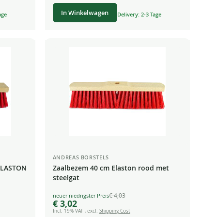
In Winkelwagen
age
Delivery: 2-3 Tage
ANDREAS BORSTELS
 ELASTON
Zaalbezem 40 cm Elaston rood met
steelgat
 bezem
€ 4,03
Special
€ 3,02
Price
Incl. 19% VAT
,
excl.
Shipping Cost