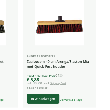
laag
sorteren
ANDREAS BORSTELS
met
Zaalbezem 40 cm Arenga/Elaston Mix
met Quick-Fest houder
€ 7,84
Special
€ 5,88
Price
Incl. 19% VAT
,
excl.
Shipping Cost
€ 5,88
/ 1 Stuk (St)
In Winkelwagen
age
Delivery: 2-3 Tage