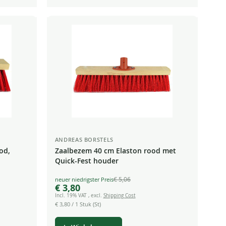
ANDREAS BORSTELS
od,
Zaalbezem 40 cm Elaston rood met
Quick-Fest houder
€ 5,06
Special
€ 3,80
Price
Incl. 19% VAT
,
excl.
Shipping Cost
€ 3,80
/ 1 Stuk (St)