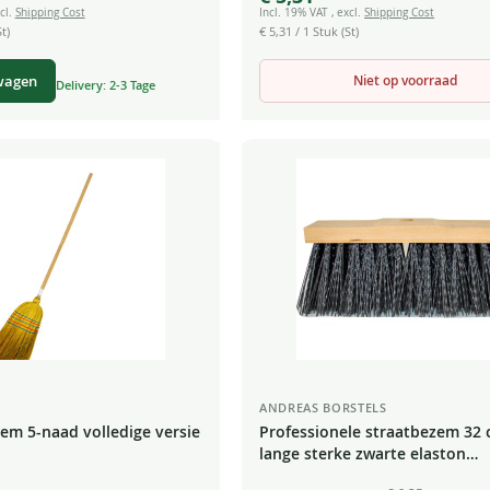
cl.
Shipping Cost
Incl. 19% VAT
,
excl.
Shipping Cost
t)
€ 5,31
/ 1 Stuk (St)
Niet op voorraad
wagen
Delivery: 2-3 Tage
ANDREAS BORSTELS
zem 5-naad volledige versie
Professionele straatbezem 32 
lange sterke zwarte elaston
borstelharen