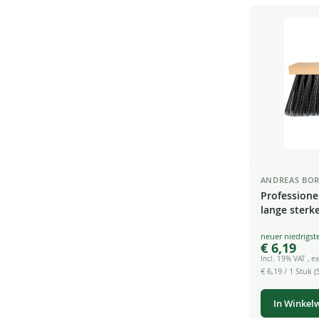
ANDREAS BOR
Professione
lange sterk
borstelhare
Special
€ 6,19
Price
Incl. 19% VAT
,
ex
€ 6,19
/ 1 Stuk (S
In Winkel