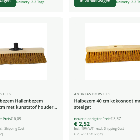
wagen
In Winkelwagen
Delivery: 2-3 Tage
Delivery: 2-3 T
STELS
ANDREAS BORSTELS
 bezem Hallenbezem
Halbezem 40 cm kokosnoot m
cm met kunststof houder
steelgat
 bezem Straatbezem
€ 6,09
€ 3,37
Special
€ 2,52
Price
cl.
Shipping Cost
Incl. 19% VAT
,
excl.
Shipping Cost
t)
€ 2,52
/ 1 Stuk (St)