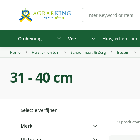
Omheining
Vee
Huis, erf en tuin
Home
Huis, erf en tuin
Schoonmaak & Zorg
Bezem
31 - 40 cm
Selectie verfijnen
20
producte
Merk
Materiaal