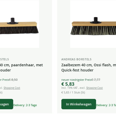
STELS
ANDREAS BORSTELS
40 cm, paardenhaar, met
Zaalbezem 40 cm, Ossi flash, 
houder
Quick-fest houder
€ 8,50
€ 7,77
Special
€ 5,83
Price
cl.
Shipping Cost
Incl. 19% VAT
,
excl.
Shipping Cost
t)
€ 5,83
/ 1 Stuk (St)
wagen
In Winkelwagen
Delivery: 2-3 Tage
Delivery: 2-3 T