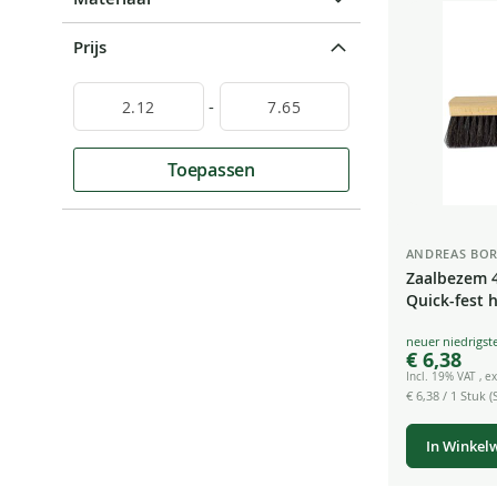
Prijs
-
Toepassen
ANDREAS BOR
Zaalbezem 
Quick-fest 
Special
€ 6,38
Price
Incl. 19% VAT
,
ex
€ 6,38
/ 1 Stuk (S
In Winkel