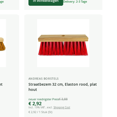
In Winkelwagen
age
Delivery: 2-3 Tage
ANDREAS BORSTELS
et
Straatbezem 32 cm, Elaston rood, plat
hout
€ 3,88
Special
€ 2,92
Price
Incl. 19% VAT
,
excl.
Shipping Cost
€ 2,92
/ 1 Stuk (St)