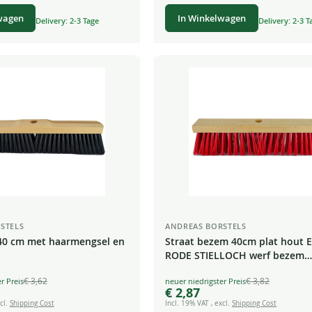
wagen
In Winkelwagen
Delivery: 2-3 Tage
Delivery: 2-3 T
STELS
ANDREAS BORSTELS
40 cm met haarmengsel en
Straat bezem 40cm plat hout
RODE STIELLOCH werf bezem
industriële bezem werkplaats
€ 3,62
€ 3,82
Special
€ 2,87
Price
cl.
Shipping Cost
Incl. 19% VAT
,
excl.
Shipping Cost