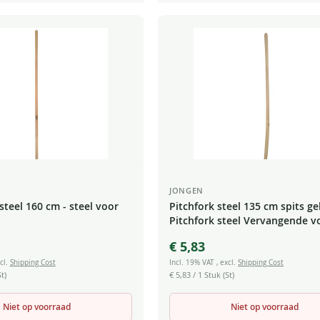
JONGEN
teel 160 cm - steel voor
Pitchfork steel 135 cm spits g
Pitchfork steel Vervangende vo
€ 5,83
cl.
Shipping Cost
Incl. 19% VAT
,
excl.
Shipping Cost
t)
€ 5,83
/ 1 Stuk (St)
Niet op voorraad
Niet op voorraad