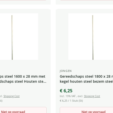
JONGEN
s steel 1600 x 28 mm met
Gereedschaps steel 1800 x 28
dschaps steel Houten steel
kegel houten steel bezem stee
 Schrobber steel
steel schrobber
€ 6,25
cl.
Shipping Cost
Incl. 19% VAT
,
excl.
Shipping Cost
t)
€ 6,25
/ 1 Stuk (St)
Niet op voorraad
Niet op voorraad