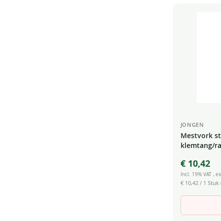
JONGEN
Mestvork st
klemtang/ra
steel
€ 10,42
Incl. 19% VAT
,
ex
€ 10,42
/ 1 Stuk 