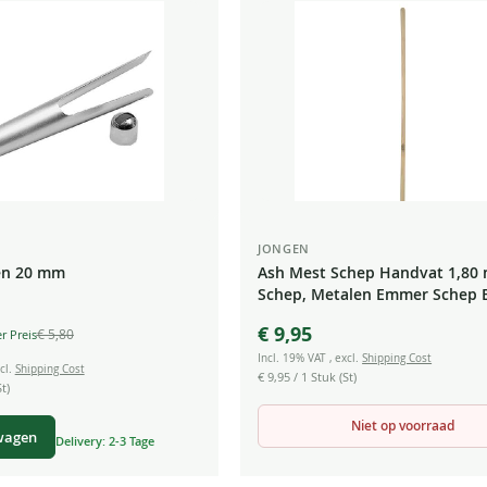
JONGEN
en 20 mm
Ash Mest Schep Handvat 1,80
Schep, Metalen Emmer Schep
€ 9,95
€ 5,80
Incl. 19% VAT
,
excl.
Shipping Cost
cl.
Shipping Cost
€ 9,95
/ 1 Stuk (St)
t)
Niet op voorraad
wagen
Delivery: 2-3 Tage