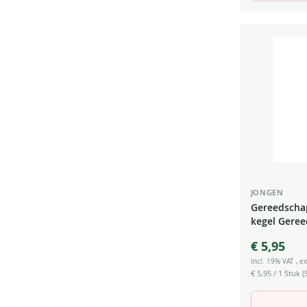
JONGEN
Gereedschap
kegel Geree
Bezem steel
€ 5,95
Incl. 19% VAT
,
ex
€ 5,95
/ 1 Stuk (S