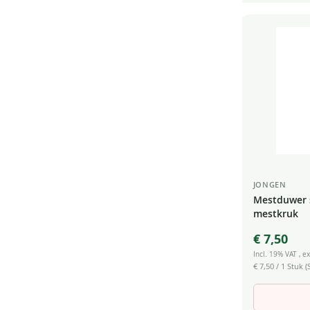
JONGEN
Mestduwer s
mestkruk
€ 7,50
Incl. 19% VAT
,
ex
€ 7,50
/ 1 Stuk (S