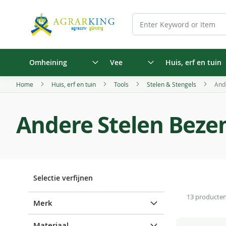
Omheining
Vee
Huis, erf en tuin
Home
Huis, erf en tuin
Tools
Stelen & Stengels
And
Andere Stelen Beze
Selectie verfijnen
13
producte
Merk
Materiaal