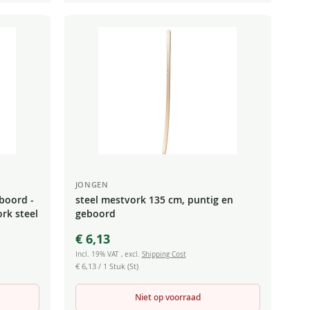
JONGEN
eboord -
steel mestvork 135 cm, puntig en
rk steel
geboord
€ 6,13
Incl. 19% VAT
,
excl.
Shipping Cost
€ 6,13
/ 1 Stuk (St)
Niet op voorraad