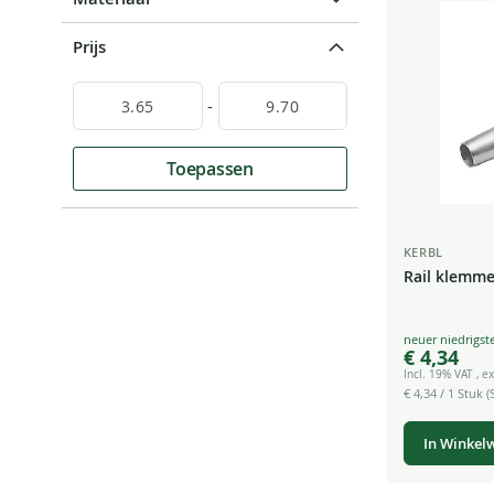
Prijs
-
Toepassen
KERBL
Rail klemm
Special
€ 4,34
Price
Incl. 19% VAT
,
ex
€ 4,34
/ 1 Stuk (S
In Winkel