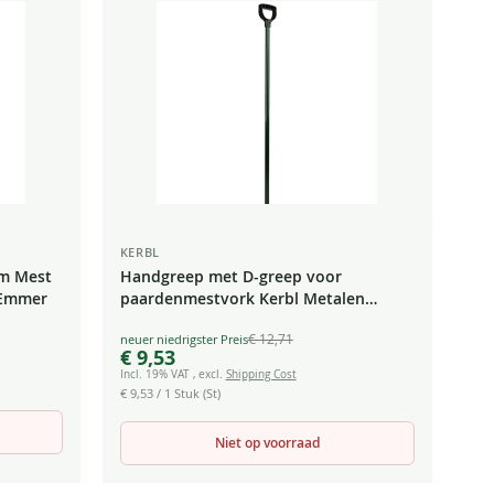
laag
sorteren
KERBL
 m Mest
Handgreep met D-greep voor
 Emmer
paardenmestvork Kerbl Metalen
Pitchfork Boll Vork Handgreep
€ 12,71
Special
€ 9,53
Price
Incl. 19% VAT
,
excl.
Shipping Cost
€ 9,53
/ 1 Stuk (St)
Niet op voorraad