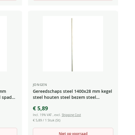
JONGEN
 mm
Gereedschaps steel 1400x28 mm kegel
l spade
steel houten steel bezem steel
schrobber steel
€ 5,89
Incl. 19% VAT
,
excl.
Shipping Cost
€ 5,89
/ 1 Stuk (St)
Niet op voorraad