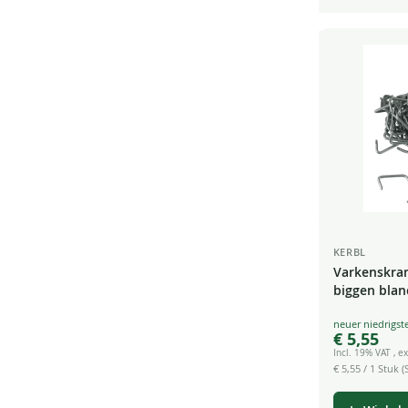
KERBL
Varkenskra
biggen blan
beworteling
Special
€ 5,55
Price
Incl. 19% VAT
,
ex
€ 5,55
/ 1 Stuk (S