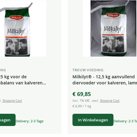
ING
TROUW VOEDING
25 kg voor de
Milkilyt® - 12,5 kg aanvullend
nbalans van kalveren
diervoeder voor kalveren, la
meren veulens
geitenlammeren, veulens
€ 69,85
l.
Shipping Cost
Incl. 7% VAT
,
excl.
Shipping Cost
€ 6,99
/ 1 kg
wagen
In Winkelwagen
Delivery: 2-3 Tage
Delivery: 2-3 T