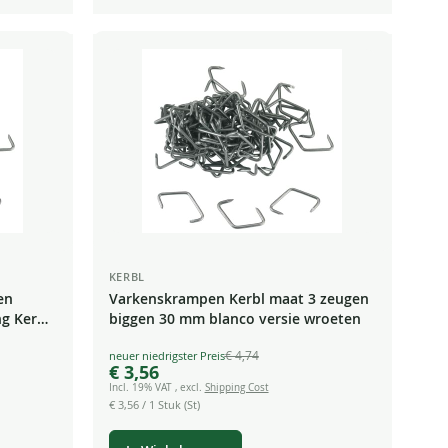
KERBL
en
Varkenskrampen Kerbl maat 3 zeugen
g Kerbl
biggen 30 mm blanco versie wroeten
€ 4,74
Special
€ 3,56
Price
Incl. 19% VAT
,
excl.
Shipping Cost
€ 3,56
/ 1 Stuk (St)