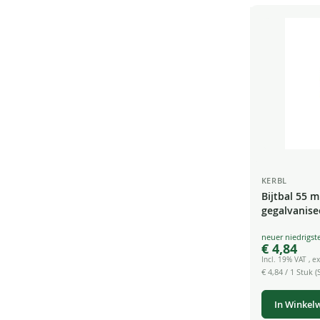
KERBL
Bijtbal 55 
gegalvanise
tot 25 kg
Special
€ 4,84
Price
Incl. 19% VAT
,
ex
€ 4,84
/ 1 Stuk (S
In Winkel