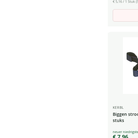
€ 5,16
/ 1 Stuk (S
KERBL
Biggen stro
stuks
Special
€ 7,96
Price