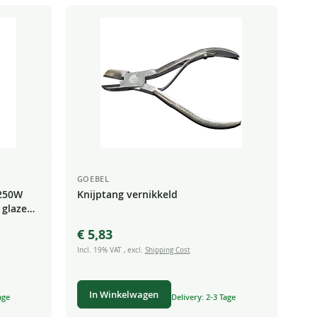
GOEBEL
 250W
Knijptang vernikkeld
 glazen
€ 5,83
Incl. 19% VAT
,
excl.
Shipping Cost
In Winkelwagen
age
Delivery: 2-3 Tage