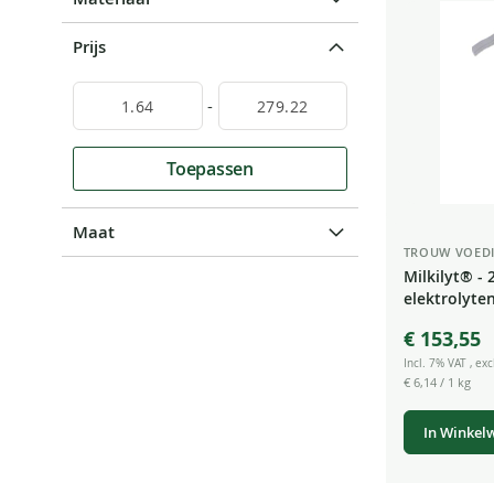
Prijs
-
Toepassen
Maat
TROUW VOED
Milkilyt® - 
elektrolyte
biggen lam
€ 153,55
Incl. 7% VAT
,
exc
€ 6,14
/ 1 kg
In Winkel