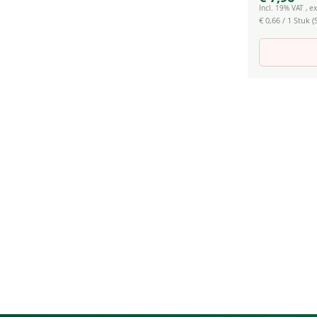
Incl. 19% VAT
,
ex
€ 0,66
/ 1 Stuk (S