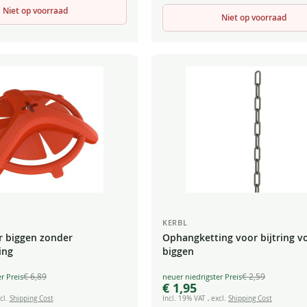
Niet op voorraad
Niet op voorraad
KERBL
or biggen zonder
Ophangketting voor bijtring v
ing
biggen
€ 6,89
€ 2,59
Special
€ 1,95
Price
cl.
Shipping Cost
Incl. 19% VAT
,
excl.
Shipping Cost