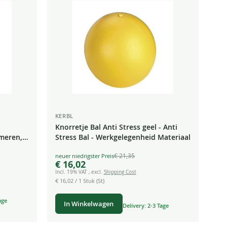
laag
sorteren
KERBL
Knorretje Bal Anti Stress geel - Anti
mmeren,
Stress Bal - Werkgelegenheid Materiaal
€ 21,35
Special
€ 16,02
Price
Incl. 19% VAT
,
excl.
Shipping Cost
€ 16,02
/ 1 Stuk (St)
age
In Winkelwagen
Delivery: 2-3 Tage