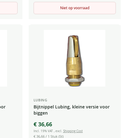
Niet op voorraad
LUBING
oor
Bijtnippel Lubing, kleine versie voor
biggen
€ 36,66
Incl. 19% VAT
,
excl.
Shipping Cost
€ 36,66
/ 1 Stuk (St)