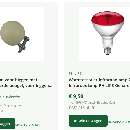
PHILIPS
mm voor biggen met
Warmtestraler Infraroodlamp
erde beugel, voor biggen
Infraroodlamp PHILIPS Gehard
lamp Warmtelamp Ferkel lamp
€ 9,50
€ 6,45
Incl. 19% VAT
,
excl.
Shipping Cost
cl.
Shipping Cost
€ 9,50
/ 1 Stuk (St)
t)
In Winkelwagen
Delivery: 2-3 T
wagen
Delivery: 2-3 Tage