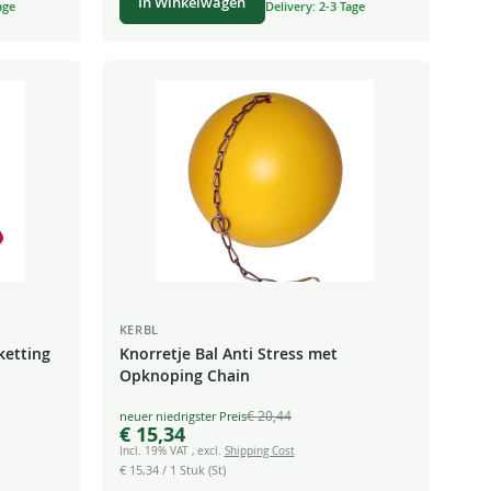
In Winkelwagen
age
Delivery: 2-3 Tage
KERBL
ketting
Knorretje Bal Anti Stress met
Opknoping Chain
€ 20,44
Special
€ 15,34
Price
Incl. 19% VAT
,
excl.
Shipping Cost
€ 15,34
/ 1 Stuk (St)