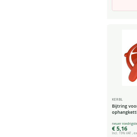
KERBL
Bijtring vo
ophangkett
Special
€ 5,16
Price
Incl. 19% VAT
,
ex