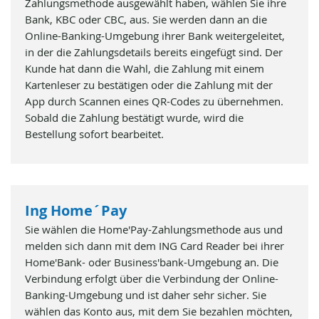
Zahlungsmethode ausgewählt haben, wählen Sie ihre
Bank, KBC oder CBC, aus. Sie werden dann an die
Online-Banking-Umgebung ihrer Bank weitergeleitet,
in der die Zahlungsdetails bereits eingefügt sind. Der
Kunde hat dann die Wahl, die Zahlung mit einem
Kartenleser zu bestätigen oder die Zahlung mit der
App durch Scannen eines QR-Codes zu übernehmen.
Sobald die Zahlung bestätigt wurde, wird die
Bestellung sofort bearbeitet.
Ing Home´Pay
Sie wählen die Home'Pay-Zahlungsmethode aus und
melden sich dann mit dem ING Card Reader bei ihrer
Home'Bank- oder Business'bank-Umgebung an. Die
Verbindung erfolgt über die Verbindung der Online-
Banking-Umgebung und ist daher sehr sicher. Sie
wählen das Konto aus, mit dem Sie bezahlen möchten,