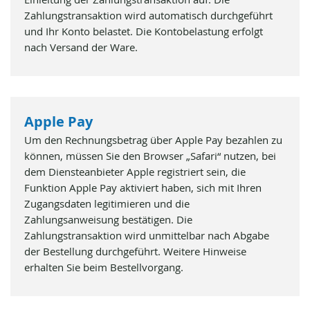
Zahlungstransaktion wird automatisch durchgeführt
und Ihr Konto belastet. Die Kontobelastung erfolgt
nach Versand der Ware.
Apple Pay
Um den Rechnungsbetrag über Apple Pay bezahlen zu
können, müssen Sie den Browser „Safari“ nutzen, bei
dem Diensteanbieter Apple registriert sein, die
Funktion Apple Pay aktiviert haben, sich mit Ihren
Zugangsdaten legitimieren und die
Zahlungsanweisung bestätigen. Die
Zahlungstransaktion wird unmittelbar nach Abgabe
der Bestellung durchgeführt. Weitere Hinweise
erhalten Sie beim Bestellvorgang.