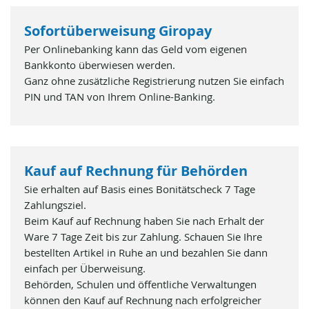
Sofortüberweisung Giropay
Per Onlinebanking kann das Geld vom eigenen
Bankkonto überwiesen werden.
Ganz ohne zusätzliche Registrierung nutzen Sie einfach
PIN und TAN von Ihrem Online-Banking.
Kauf auf Rechnung für Behörden
Sie erhalten auf Basis eines Bonitätscheck 7 Tage
Zahlungsziel.
Beim Kauf auf Rechnung haben Sie nach Erhalt der
Ware 7 Tage Zeit bis zur Zahlung. Schauen Sie Ihre
bestellten Artikel in Ruhe an und bezahlen Sie dann
einfach per Überweisung.
Behörden, Schulen und öffentliche Verwaltungen
können den Kauf auf Rechnung nach erfolgreicher