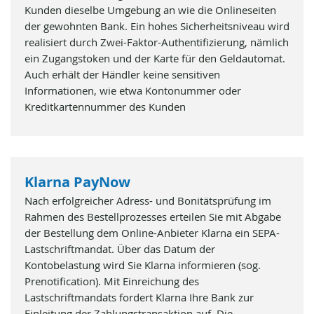
Kunden dieselbe Umgebung an wie die Onlineseiten
der gewohnten Bank. Ein hohes Sicherheitsniveau wird
realisiert durch Zwei-Faktor-Authentifizierung, nämlich
ein Zugangstoken und der Karte für den Geldautomat.
Auch erhält der Händler keine sensitiven
Informationen, wie etwa Kontonummer oder
Kreditkartennummer des Kunden
Klarna PayNow
Nach erfolgreicher Adress- und Bonitätsprüfung im
Rahmen des Bestellprozesses erteilen Sie mit Abgabe
der Bestellung dem Online-Anbieter Klarna ein SEPA-
Lastschriftmandat. Über das Datum der
Kontobelastung wird Sie Klarna informieren (sog.
Prenotification). Mit Einreichung des
Lastschriftmandats fordert Klarna Ihre Bank zur
Einleitung der Zahlungstransaktion auf. Die