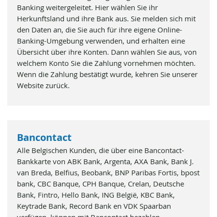
Banking weitergeleitet. Hier wählen Sie ihr
Herkunftsland und ihre Bank aus. Sie melden sich mit
den Daten an, die Sie auch für ihre eigene Online-
Banking-Umgebung verwenden, und erhalten eine
Übersicht über ihre Konten. Dann wählen Sie aus, von
welchem Konto Sie die Zahlung vornehmen möchten.
Wenn die Zahlung bestätigt wurde, kehren Sie unserer
Website zurück.
Bancontact
Alle Belgischen Kunden, die über eine Bancontact-
Bankkarte von ABK Bank, Argenta, AXA Bank, Bank J.
van Breda, Belfius, Beobank, BNP Paribas Fortis, bpost
bank, CBC Banque, CPH Banque, Crelan, Deutsche
Bank, Fintro, Hello Bank, ING België, KBC Bank,
Keytrade Bank, Record Bank en VDK Spaarban