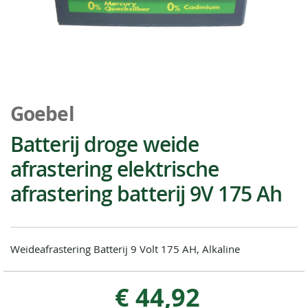
Ga
naar
Goebel
het
begin
Batterij droge weide
van
afrastering elektrische
de
afbeeldingen-
afrastering batterij 9V 175 Ah
gallerij
Weideafrastering Batterij 9 Volt 175 AH, Alkaline
€ 44,92