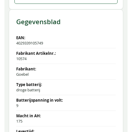
Gegevensblad
4029339105749
10574
Goebel
droge batterij
9
175