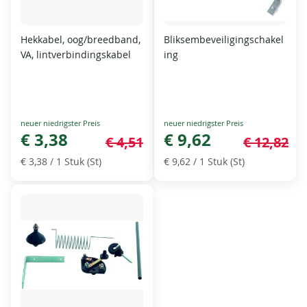
Hekkabel, oog/breedband,
Bliksembeveiligingschakel
VA, lintverbindingskabel
ing
Special
Special
Price
€ 3,38
Price
€ 9,62
€ 4,51
€ 12,82
€ 3,38
/ 1 Stuk (St)
€ 9,62
/ 1 Stuk (St)