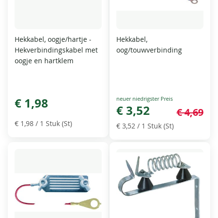
Hekkabel, oogje/hartje -
Hekkabel,
Hekverbindingskabel met
oog/touwverbinding
oogje en hartklem
Special
€ 1,98
Price
€ 3,52
€ 4,69
€ 1,98
/ 1 Stuk (St)
€ 3,52
/ 1 Stuk (St)