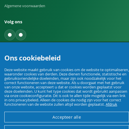
Algemene voorwaarden
Volg ons
Een herroeping indienen
Ons cookiebeleid
Deze website maakt gebruik van cookies om de website te optimaliseren,
waaronder cookies van derden. Deze dienen functionele, statistische en
gebruiksvriendelijke doeleinden, maar zijn ook noodzakelijk voor het
correct functioneren van deze website. Als u doorgaat met het gebruik
van onze website, accepteert u dat er cookies worden geplaatst voor
deze doeleinden. U kunt het type cookies dat wordt gebruikt aanpassen
Uw vakhandel voor landbouw, veehouderij, huis, erf en tuin.
via onze cookieconfiguratie. Dit is ook te allen tijde mogelijk via een link
in ons privacybeleid. Alleen de cookies die nodig zijn voor het correct
functioneren van de website zullen altijd worden geplaatst.
Afdruk
© Agrarking. Alle rechten voorbehouden.
Accepteer alle
Algemene voorwaarden
Privacybeleid
Herroepingsrecht
Colofon