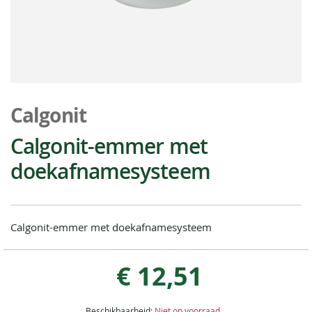
Ga
naar
Calgonit
het
begin
Calgonit-emmer met
van
doekafnamesysteem
de
afbeeldingen-
gallerij
Calgonit-emmer met doekafnamesysteem
€ 12,51
Beschikbaarheid:
Niet op voorraad