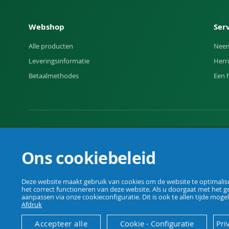
Webshop
Ser
Alle producten
Neem
Leveringsinformatie
Herr
Betaalmethodes
Een 
Uw vakhandel voor landbouw, veehouderij, huis, erf en t
Ons cookiebeleid
Deze website maakt gebruik van cookies om de website te optimaliser
het correct functioneren van deze website. Als u doorgaat met het g
© Agrarking. Alle rechten voorbehouden.
aanpassen via onze cookieconfiguratie. Dit is ook te allen tijde mogel
Afdruk
Accepteer alle
Cookie - Configuratie
Pri