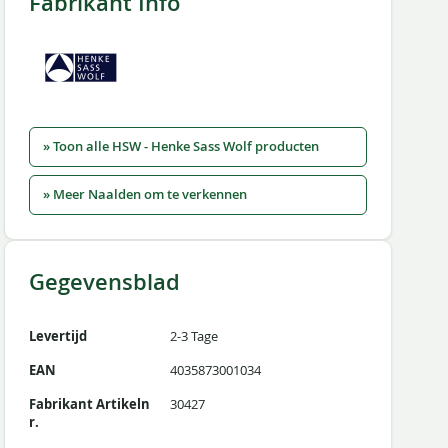
Fabrikant Info
» Toon alle HSW - Henke Sass Wolf producten
» Meer Naalden om te verkennen
Gegevensblad
Levertijd
2-3 Tage
EAN
4035873001034
Fabrikant Artikeln
30427
r.