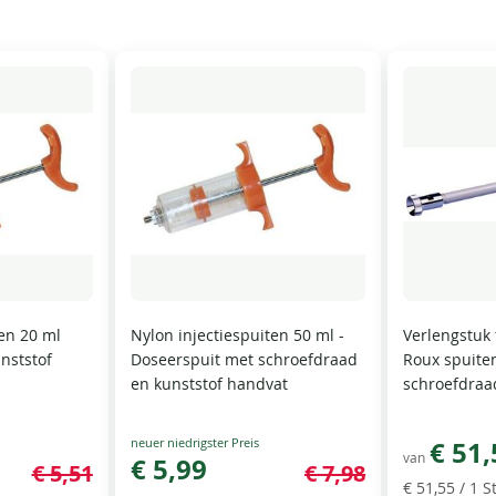
ten 20 ml
Nylon injectiespuiten 50 ml -
Verlengstuk 
nststof
Doseerspuit met schroefdraad
Roux spuite
en kunststof handvat
schroefdraa
Special
€ 51,
van
Price
€ 5,99
€ 5,51
€ 7,98
€ 51,55
/ 1 St