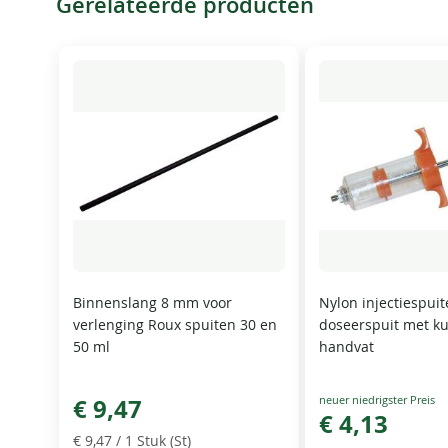
Gerelateerde producten
Binnenslang 8 mm voor
Nylon injectiespui
verlenging Roux spuiten 30 en
doseerspuit met ku
50 ml
handvat
Special
€ 9,47
Price
€ 4,13
€ 9,47
/ 1 Stuk (St)