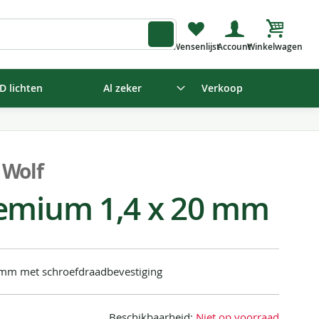
Winkelw
D lichten
Al zeker
Verkoop
 Wolf
emium 1,4 x 20 mm
mm met schroefdraadbevestiging
Beschikbaarheid:
Niet op voorraad