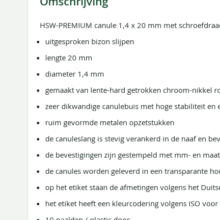
Omschrijving
de
afbeeldingen-
gallerij
HSW-PREMIUM canule 1,4 x 20 mm met schroefdraad
uitgesproken bizon slijpen
lengte 20 mm
diameter 1,4 mm
gemaakt van lente-hard getrokken chroom-nikkel roe
zeer dikwandige canulebuis met hoge stabiliteit en e
ruim gevormde metalen opzetstukken
de canuleslang is stevig verankerd in de naaf en be
de bevestigingen zijn gestempeld met mm- en maa
de canules worden geleverd in een transparante h
op het etiket staan de afmetingen volgens het Duit
het etiket heeft een kleurcodering volgens ISO voor 
10 naalden / plastic doos