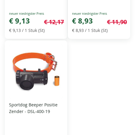
Special
Special
Price
€ 9,13
Price
€ 8,93
€ 12,17
€ 11,90
€ 9,13
/ 1 Stuk (St)
€ 8,93
/ 1 Stuk (St)
Sportdog Beeper Positie
Zender - DSL-400-19