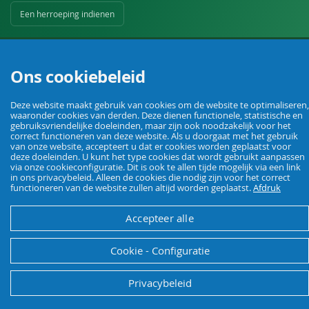
Een herroeping indienen
Ons cookiebeleid
Deze website maakt gebruik van cookies om de website te optimaliseren,
waaronder cookies van derden. Deze dienen functionele, statistische en
Uw vakhandel voor landbouw, veehouderij, huis, erf en tuin.
gebruiksvriendelijke doeleinden, maar zijn ook noodzakelijk voor het
correct functioneren van deze website. Als u doorgaat met het gebruik
van onze website, accepteert u dat er cookies worden geplaatst voor
deze doeleinden. U kunt het type cookies dat wordt gebruikt aanpassen
© Agrarking. Alle rechten voorbehouden.
via onze cookieconfiguratie. Dit is ook te allen tijde mogelijk via een link
in ons privacybeleid. Alleen de cookies die nodig zijn voor het correct
Algemene voorwaarden
Privacybeleid
Herroepingsrecht
Colofon
functioneren van de website zullen altijd worden geplaatst.
Afdruk
Accepteer alle
Cookie - Configuratie
Privacybeleid