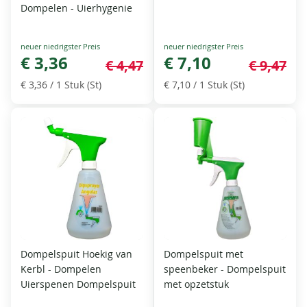
Dompelen - Uierhygenie
Special
Special
Price
€ 3,36
Price
€ 7,10
€ 4,47
€ 9,47
€ 3,36
/ 1 Stuk (St)
€ 7,10
/ 1 Stuk (St)
Dompelspuit Hoekig van
Dompelspuit met
Kerbl - Dompelen
speenbeker - Dompelspuit
Uierspenen Dompelspuit
met opzetstuk