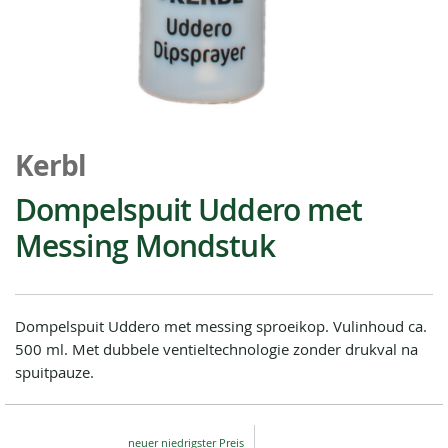
Ga
naar
Kerbl
het
begin
Dompelspuit Uddero met
van
Messing Mondstuk
de
afbeeldingen-
gallerij
Dompelspuit Uddero met messing sproeikop. Vulinhoud ca.
500 ml. Met dubbele ventieltechnologie zonder drukval na
spuitpauze.
Special