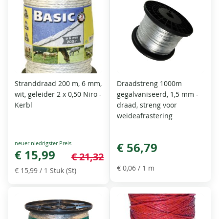
Stranddraad 200 m, 6 mm,
Draadstreng 1000m
wit, geleider 2 x 0,50 Niro -
gegalvaniseerd, 1,5 mm -
Kerbl
draad, streng voor
weideafrastering
Special
€ 56,79
Price
€ 15,99
€ 21,32
€ 0,06
/ 1 m
€ 15,99
/ 1 Stuk (St)