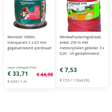
Monoliet 1000m,
Weideafrasteringsdraad,
transparant 2 x 0,5 mm
enkel, 250 m met
gegalvaniseerd ijzerdraad
roestvrijstalen geleider 3 x
0,20 - UV gestabiliseerd
Special
€ 7,53
Price
€ 33,71
€ 44,95
€ 7,53
/ 1 Stuk (St)
€ 0,03
/ 1 m