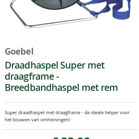
Ga
naar
Goebel
het
begin
Draadhaspel Super met
van
draagframe -
de
afbeeldingen-
Breedbandhaspel met rem
gallerij
Super draadhaspel met draagframe - de ideale helper voor
het bouwen van omheiningen!