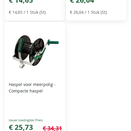
€ 14,65
/ 1 Stuk (St)
€ 26,04
/ 1 Stuk (St)
Haspel voor meerpolig -
Compacte haspel
Special
Price
€ 25,73
€ 34,31