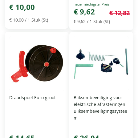
Special
€ 10,00
Price
€ 9,62
€ 12,82
€ 10,00
/ 1 Stuk (St)
€ 9,62
/ 1 Stuk (St)
Draadspoel Euro groot
Bliksembeveiliging voor
elektrische afrasteringen -
Bliksembeveiligingssystee
m
€ 14,65
€ 26,04