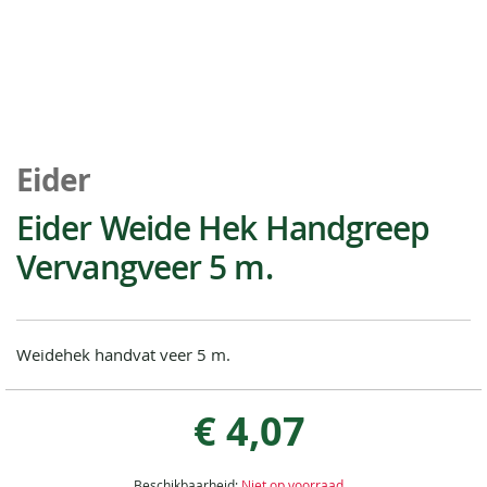
Ga
naar
Eider
het
begin
Eider Weide Hek Handgreep
van
Vervangveer 5 m.
de
afbeeldingen-
gallerij
Weidehek handvat veer 5 m.
€ 4,07
Beschikbaarheid:
Niet op voorraad