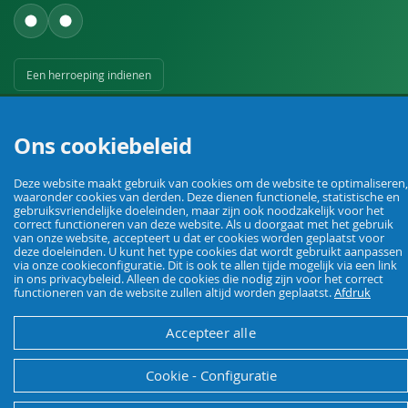
Een herroeping indienen
Ons cookiebeleid
Deze website maakt gebruik van cookies om de website te optimaliseren,
waaronder cookies van derden. Deze dienen functionele, statistische en
Uw vakhandel voor landbouw, veehouderij, huis, erf en tuin.
gebruiksvriendelijke doeleinden, maar zijn ook noodzakelijk voor het
correct functioneren van deze website. Als u doorgaat met het gebruik
van onze website, accepteert u dat er cookies worden geplaatst voor
deze doeleinden. U kunt het type cookies dat wordt gebruikt aanpassen
via onze cookieconfiguratie. Dit is ook te allen tijde mogelijk via een link
© Agrarking. Alle rechten voorbehouden.
in ons privacybeleid. Alleen de cookies die nodig zijn voor het correct
Algemene voorwaarden
Privacybeleid
Herroepingsrecht
Colofon
functioneren van de website zullen altijd worden geplaatst.
Afdruk
Accepteer alle
Cookie - Configuratie