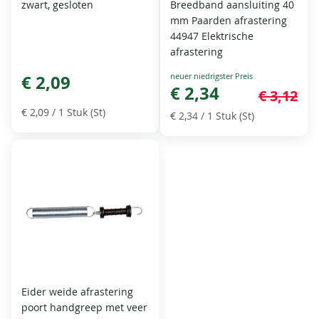
zwart, gesloten
Breedband aansluiting 40
mm Paarden afrastering
44947 Elektrische
afrastering
Special
€ 2,09
Price
€ 2,34
€ 3,12
€ 2,09
/ 1 Stuk (St)
€ 2,34
/ 1 Stuk (St)
Eider weide afrastering
poort handgreep met veer