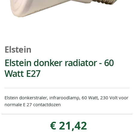
Ga
naar
Elstein
het
begin
Elstein donker radiator - 60
van
Watt E27
de
afbeeldingen-
gallerij
Elstein donkerstraler, infraroodlamp, 60 Watt, 230 Volt voor
normale E 27 contactdozen
€ 21,42