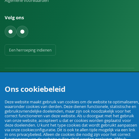
Algemene voorwaarden
Volg ons
Een herroeping indienen
Ons cookiebeleid
Uw vakhandel voor landbouw, veehouderij, huis, erf en tuin.
Deze website maakt gebruik van cookies om de website te optimaliseren,
waaronder cookies van derden. Deze dienen functionele, statistische en
gebruiksvriendelijke doeleinden, maar zijn ook noodzakelijk voor het
correct functioneren van deze website. Als u doorgaat met het gebruik
© Agrarking. Alle rechten voorbehouden.
van onze website, accepteert u dat er cookies worden geplaatst voor
Algemene voorwaarden
Privacybeleid
Herroepingsrecht
Colofon
deze doeleinden. U kunt het type cookies dat wordt gebruikt aanpassen
via onze cookieconfiguratie. Dit is ook te allen tijde mogelijk via een link
in ons privacybeleid. Alleen de cookies die nodig zijn voor het correct