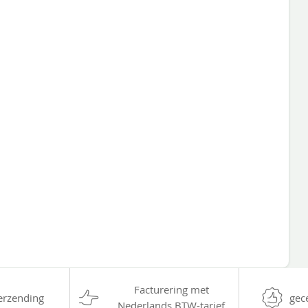
Facturering met
erzending
gec
Nederlands BTW-tarief