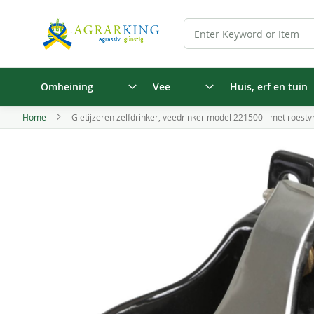
Omheining
Vee
Huis, erf en tuin
Home
Gietijzeren zelfdrinker, veedrinker model 221500 - met roestvr
Ga
naar
het
einde
van
de
afbeeldingen-
gallerij