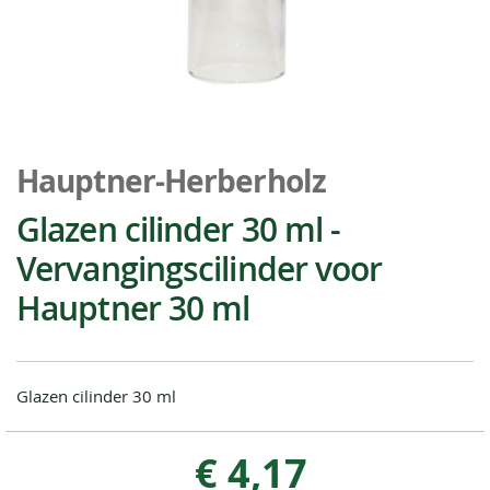
Ga
naar
Hauptner-Herberholz
het
begin
Glazen cilinder 30 ml -
van
Vervangingscilinder voor
de
afbeeldingen-
Hauptner 30 ml
gallerij
Glazen cilinder 30 ml
€ 4,17