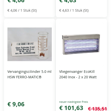
€ 4,06
€ 4,63
€ 4,06
/ 1 Stuk (St)
€ 4,63
/ 1 Stuk (St)
Vervangingscilinder 5.0 ml
Vliegenvanger EcoKill
HSW FERRO-MATIC®
2040 Inox - 2 x 20 Watt
Special
€ 9,06
Price
€ 101,63
€ 135,51