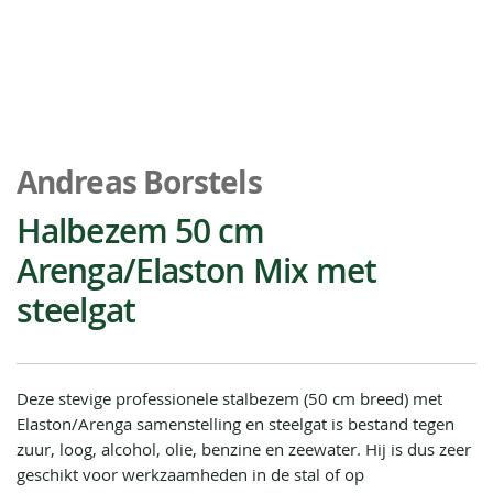
Ga
naar
Andreas Borstels
het
begin
Halbezem 50 cm
van
Arenga/Elaston Mix met
de
afbeeldingen-
steelgat
gallerij
Deze stevige professionele stalbezem (50 cm breed) met
Elaston/Arenga samenstelling en steelgat is bestand tegen
zuur, loog, alcohol, olie, benzine en zeewater. Hij is dus zeer
geschikt voor werkzaamheden in de stal of op