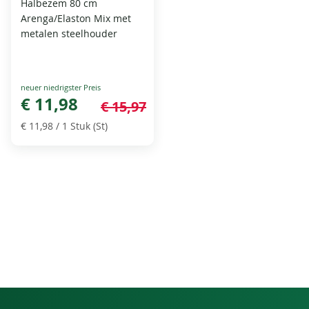
Halbezem 80 cm
Arenga/Elaston Mix met
metalen steelhouder
Special
Price
€ 11,98
€ 15,97
€ 11,98
/ 1 Stuk (St)