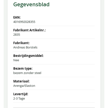
Gegevensblad
4016992028355
2835
Andreas Borstels
Nee
bezem zonder steel
Arenga/Elaston
2-3 Tage