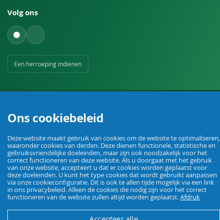
Volg ons
Een herroeping indienen
Ons cookiebeleid
Uw vakhandel voor landbouw, veehouderij, huis, erf en tuin.
Deze website maakt gebruik van cookies om de website te optimaliseren,
waaronder cookies van derden. Deze dienen functionele, statistische en
gebruiksvriendelijke doeleinden, maar zijn ook noodzakelijk voor het
correct functioneren van deze website. Als u doorgaat met het gebruik
van onze website, accepteert u dat er cookies worden geplaatst voor
© Agrarking. Alle rechten voorbehouden.
deze doeleinden. U kunt het type cookies dat wordt gebruikt aanpassen
Algemene voorwaarden
Privacybeleid
Herroepingsrecht
Colofon
via onze cookieconfiguratie. Dit is ook te allen tijde mogelijk via een link
in ons privacybeleid. Alleen de cookies die nodig zijn voor het correct
functioneren van de website zullen altijd worden geplaatst.
Afdruk
Accepteer alle