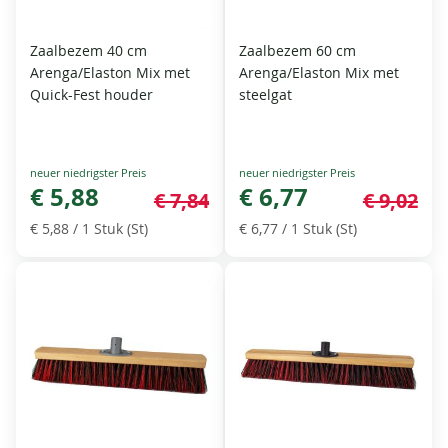
Zaalbezem 40 cm
Zaalbezem 60 cm
Arenga/Elaston Mix met
Arenga/Elaston Mix met
Quick-Fest houder
steelgat
Special
Special
Price
€ 5,88
Price
€ 6,77
€ 7,84
€ 9,02
€ 5,88
/ 1 Stuk (St)
€ 6,77
/ 1 Stuk (St)