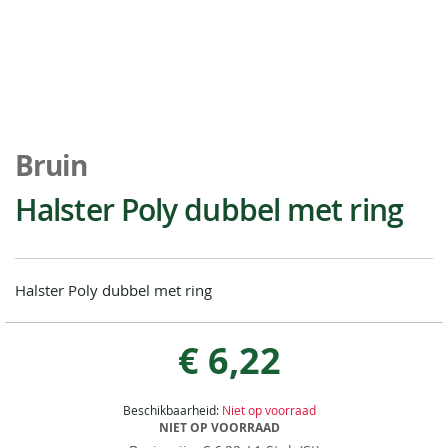
Ga
naar
Bruin
het
begin
Halster Poly dubbel met ring
van
de
afbeeldingen-
gallerij
Halster Poly dubbel met ring
€ 6,22
Beschikbaarheid:
Niet op voorraad
NIET OP VOORRAAD