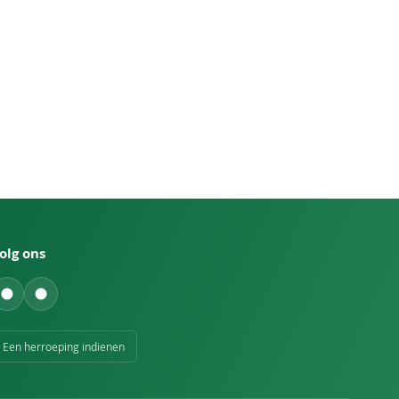
olg ons
Een herroeping indienen