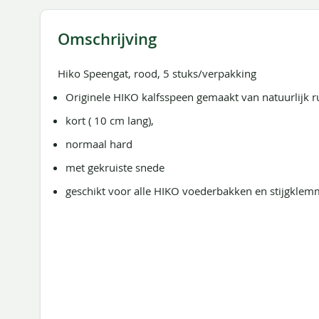
de
afbeeldingen-
gallerij
Omschrijving
Hiko Speengat, rood, 5 stuks/verpakking
Originele HIKO kalfsspeen gemaakt van natuurlijk r
kort ( 10 cm lang),
normaal hard
met gekruiste snede
geschikt voor alle HIKO voederbakken en stijgklem