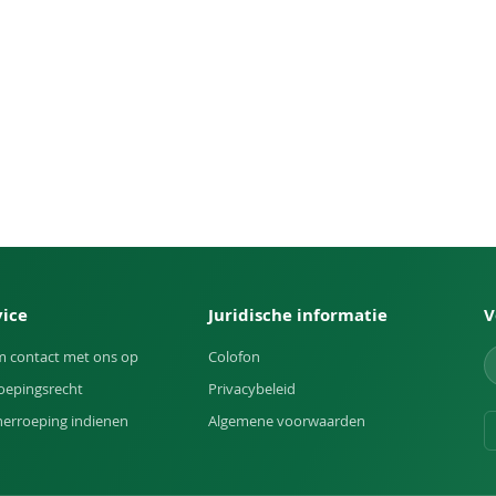
vice
Juridische informatie
V
 contact met ons op
Colofon
oepingsrecht
Privacybeleid
herroeping indienen
Algemene voorwaarden