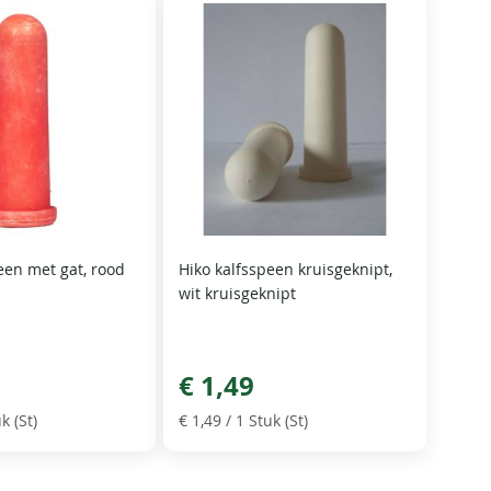
een met gat, rood
Hiko kalfsspeen kruisgeknipt,
wit kruisgeknipt
€ 1,49
k (St)
€ 1,49
/ 1 Stuk (St)