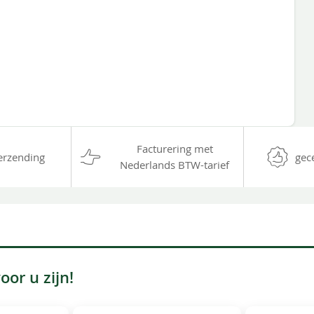
Facturering met
erzending
gec
Nederlands BTW-tarief
or u zijn!