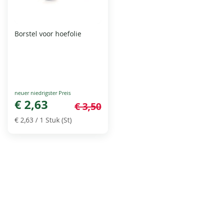
Borstel voor hoefolie
Special
Price
€ 2,63
€ 3,50
€ 2,63
/ 1 Stuk (St)