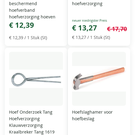
beschermend
hoefverzorging
hoefverband
hoefverzorging hoeven
Special
€ 12,39
Price
€ 13,27
€ 17,70
€ 13,27
/ 1 Stuk (St)
€ 12,39
/ 1 Stuk (St)
Hoef Onderzoek Tang
Hoefslaghamer voor
Hoefverzorging
hoefbeslag
Klauwverzorging
Kraalbreker Tang 1619