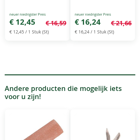
Special
Special
Price
€ 12,45
Price
€ 16,24
€ 16,59
€ 21,66
€ 12,45
/ 1 Stuk (St)
€ 16,24
/ 1 Stuk (St)
Andere producten die mogelijk iets
voor u zijn!