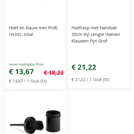
Hoef en klauw mes Profi,
Hoefrasp met Handvat
rechts, smal
35cm Vijl Lengte Hoeven
Klauwen Fijn Grof
Special
€ 21,22
Price
€ 13,67
€ 18,23
€ 21,22
/ 1 Stuk (St)
€ 13,67
/ 1 Stuk (St)