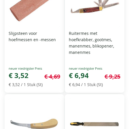
Slijpsteen voor
Ruitermes met
hoefmessen en -messen
hoefkrabber, gootmes,
manenmes, blikopener,
manenmes
Special
Special
Price
€ 3,52
Price
€ 6,94
€ 4,69
€ 9,25
€ 3,52
/ 1 Stuk (St)
€ 6,94
/ 1 Stuk (St)