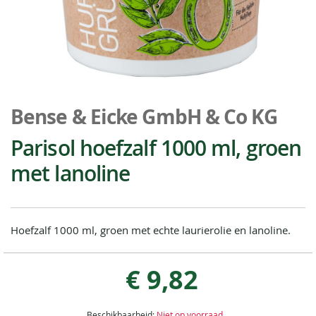
Ga
naar
Bense & Eicke GmbH & Co KG
het
begin
Parisol hoefzalf 1000 ml, groen
van
met lanoline
de
afbeeldingen-
gallerij
Hoefzalf 1000 ml, groen met echte laurierolie en lanoline.
€ 9,82
Beschikbaarheid:
Niet op voorraad