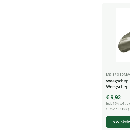
MS BROEDMA
Weegschep 
Weegschep 
Specerijen 
€ 9,92
Incl. 19% VAT
,
ex
€ 9,92
/ 1 Stuk (S
In Winkel