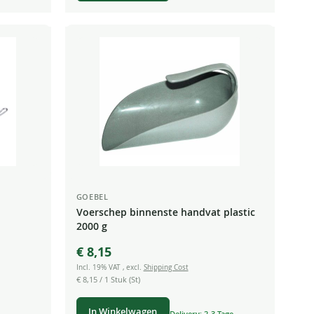
GOEBEL
Voerschep binnenste handvat plastic
2000 g
aal
€ 8,15
haal
Incl. 19% VAT
,
excl.
Shipping Cost
€ 8,15
/ 1 Stuk (St)
In Winkelwagen
Delivery: 2-3 Tage