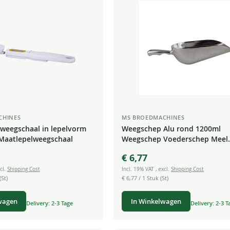
CHINES
MS BROEDMACHINES
erweegschaal in lepelvorm
Weegschep Alu rond 1200ml
- Maatlepelweegschaal
Weegschep Voederschep Meel
Specerijen Thee Snoep
€ 6,77
cl.
Shipping Cost
Incl. 19% VAT
,
excl.
Shipping Cost
(St)
€ 6,77
/ 1 Stuk (St)
wagen
In Winkelwagen
Delivery: 2-3 Tage
Delivery: 2-3 T