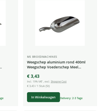
laag
sorteren
MS BROEDMACHINES
Weegschep aluminium rond 400ml
Weegschep Voederschep Meel
Specerijen Thee Snoep
€ 3,43
Incl. 19% VAT
,
excl.
Shipping Cost
€ 3,43
/ 1 Stuk (St)
In Winkelwagen
age
Delivery: 2-3 Tage