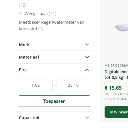
producten
12
producten
Weegschaal
11
Meetbeker Regenwatermeter van
producten
kunststof
4
Merk
Materiaal
MS BROEDMA
Prijs
Digitale ei
tot 0,5 kg 
-
€ 15,65
Incl. 19% VAT
,
ex
€ 15,65
/ 1 Stuk 
Toepassen
In Winkel
Capaciteit