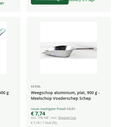
age
KERBL
600 g
Weegschop aluminium, plat, 900 g -
Meelschop Voederschep Schep
€ 10,31
Special
€ 7,74
Price
Incl. 19% VAT
,
excl.
Shipping Cost
€ 7,74
/ 1 Stuk (St)