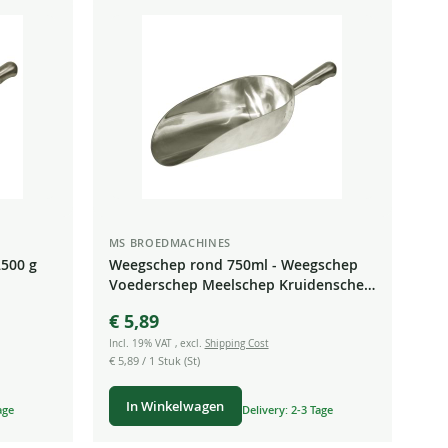
MS BROEDMACHINES
500 g
Weegschep rond 750ml - Weegschep
Voederschep Meelschep Kruidenschep
Aluminiumzakschep Snoepschep
€ 5,89
Incl. 19% VAT
,
excl.
Shipping Cost
€ 5,89
/ 1 Stuk (St)
In Winkelwagen
age
Delivery: 2-3 Tage