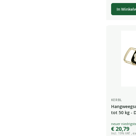
In Winkel
KERBL
Hangweegsch
tot 50 kg - 
Special
€ 20,79
Price
Incl. 19% VAT
,
ex