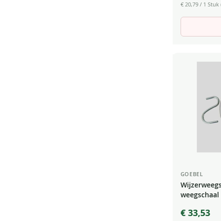
€ 20,79
/ 1 Stuk 
GOEBEL
Wijzerweeg
weegschaal 
200g schaal
€ 33,53
wijzerweegs