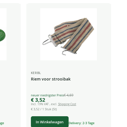
KERBL
Riem voor strooibak
€ 4,69
Special
€ 3,52
Price
Incl. 19% VAT
,
excl.
Shipping Cost
€ 3,52
/ 1 Stuk (St)
In Winkelwagen
age
Delivery: 2-3 Tage