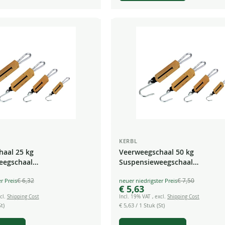
KERBL
aal 25 kg
Veerweegschaal 50 kg
eegschaal
Suspensieweegschaal
schaal Zakweegschaal
Kofferweegschaal Zakweegsch
€ 6,32
€ 7,50
Special
schaal Trekweegschaal
Bagageweegschaal Trekweegsc
€ 5,63
Price
cl.
Shipping Cost
Incl. 19% VAT
,
excl.
Shipping Cost
t)
€ 5,63
/ 1 Stuk (St)