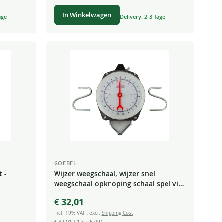
In Winkelwagen
age
Delivery: 2-3 Tage
GOEBEL
 -
Wijzer weegschaal, wijzer snel
weegschaal opknoping schaal spel vis
schaal 10 kg 50g graduatie
€ 32,01
Incl. 19% VAT
,
excl.
Shipping Cost
€ 32,01
/ 1 Stuk (St)