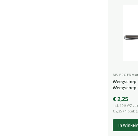
MS BROEDMA
Weegschep 
Weegschep 
Specerijen 
€ 2,25
Incl. 19% VAT
,
ex
€ 2,25
/ 1 Stuk (S
In Winkel