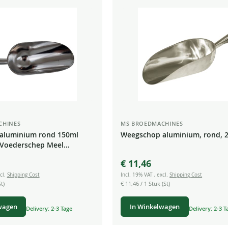
CHINES
MS BROEDMACHINES
aluminium rond 150ml
Weegschop aluminium, rond, 2
Voederschep Meel
Thee Snoep
€ 11,46
cl.
Shipping Cost
Incl. 19% VAT
,
excl.
Shipping Cost
t)
€ 11,46
/ 1 Stuk (St)
wagen
In Winkelwagen
Delivery: 2-3 Tage
Delivery: 2-3 T