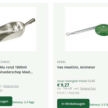
CHINES
KERBL
Alu rond 1800ml
Vee meetlint, Animeter
Voederschep Meel
Thee Snoep
€ 12,35
Special
€ 9,27
Price
cl.
Shipping Cost
Incl. 19% VAT
,
excl.
Shipping Cost
t)
€ 9,27
/ 1 Stuk (St)
wagen
Delivery: 2-3 Tage
In Winkelwagen
Delivery: 2-3 T