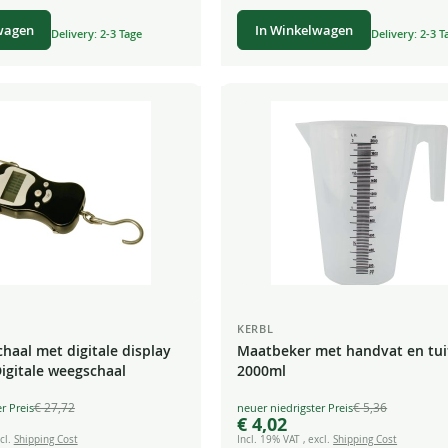
wagen
In Winkelwagen
Delivery: 2-3 Tage
Delivery: 2-3 T
KERBL
aal met digitale display
Maatbeker met handvat en tuit
Digitale weegschaal
2000ml
€ 27,72
€ 5,36
Special
€ 4,02
Price
cl.
Shipping Cost
Incl. 19% VAT
,
excl.
Shipping Cost