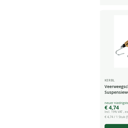
KERBL
Veerweegsch
Suspensiew
Kofferweeg
Special
Bagageweeg
€ 4,74
Price
Incl. 19% VAT
,
ex
€ 4,74
/ 1 Stuk (S