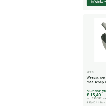
In Winkel
KERBL
Weegschop 
meelschep 
Voedersche
Special
€ 15,40
Price
Incl. 19% VAT
,
ex
€ 15,40
/ 1 Stuk 