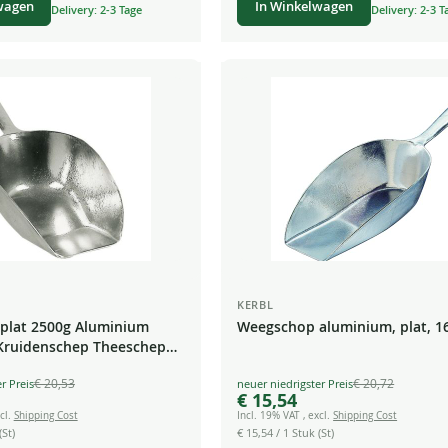
wagen
In Winkelwagen
Delivery: 2-3 Tage
Delivery: 2-3 T
KERBL
plat 2500g Aluminium
Weegschop aluminium, plat, 1
Kruidenschep Theeschep
p
€ 20,53
€ 20,72
Special
€ 15,54
Price
cl.
Shipping Cost
Incl. 19% VAT
,
excl.
Shipping Cost
(St)
€ 15,54
/ 1 Stuk (St)