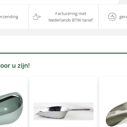
Facturering met
erzending
gec
Nederlands BTW-tarief
or u zijn!