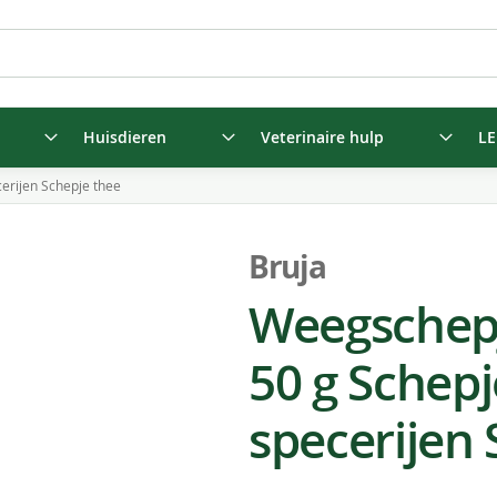
Huisdieren
Veterinaire hulp
LE
erijen Schepje thee
Bruja
Weegschepj
50 g Schep
specerijen 