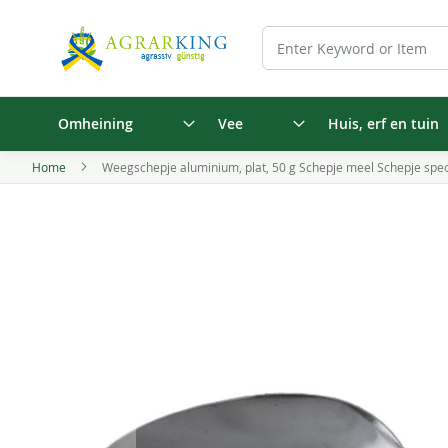
Omheining
Vee
Huis, erf en tuin
Home
Weegschepje aluminium, plat, 50 g Schepje meel Schepje spec
Ga
naar
het
einde
van
de
afbeeldingen-
gallerij