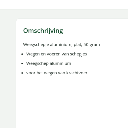
naar
het
begin
van
Omschrijving
de
afbeeldingen-
gallerij
Weegschepje aluminium, plat, 50 gram
Wegen en voeren van schepjes
Weegschep aluminium
voor het wegen van krachtvoer