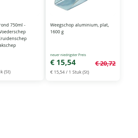
ond 750ml -
Weegschop aluminium, plat,
Voederschep
1600 g
Kruidenschep
akschep
Special
Price
€ 15,54
€ 20,72
k (St)
€ 15,54
/ 1 Stuk (St)