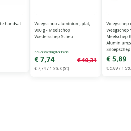
te handvat
Weegschop aluminium, plat,
Weegschep r
900 g - Meelschop
Weegschep 
Voederschep Schep
Meelschep 
Aluminiumz
Snoepschep
Special
€ 5,89
Price
€ 7,74
€ 10,31
€ 5,89
/ 1 Stu
€ 7,74
/ 1 Stuk (St)