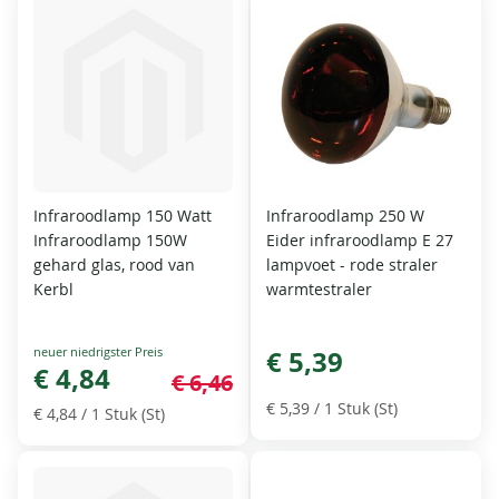
Infraroodlamp 150 Watt
Infraroodlamp 250 W
Infraroodlamp 150W
Eider infraroodlamp E 27
gehard glas, rood van
lampvoet - rode straler
Kerbl
warmtestraler
Special
€ 5,39
Price
€ 4,84
€ 6,46
€ 5,39
/ 1 Stuk (St)
€ 4,84
/ 1 Stuk (St)