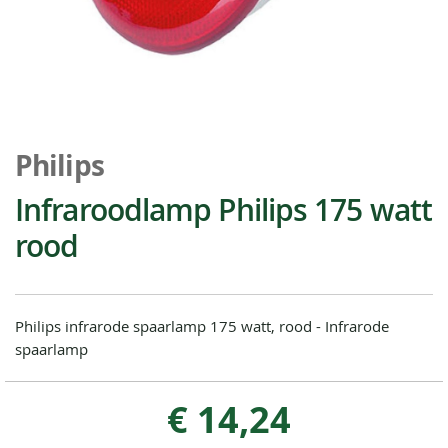
Ga
naar
Philips
het
begin
Infraroodlamp Philips 175 watt
van
rood
de
afbeeldingen-
gallerij
Philips infrarode spaarlamp 175 watt, rood - Infrarode
spaarlamp
€ 14,24