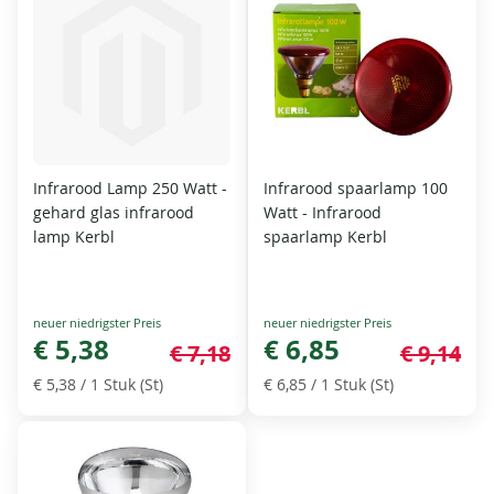
Infrarood Lamp 250 Watt -
Infrarood spaarlamp 100
gehard glas infrarood
Watt - Infrarood
lamp Kerbl
spaarlamp Kerbl
Special
Special
Price
€ 5,38
Price
€ 6,85
€ 7,18
€ 9,14
€ 5,38
/ 1 Stuk (St)
€ 6,85
/ 1 Stuk (St)