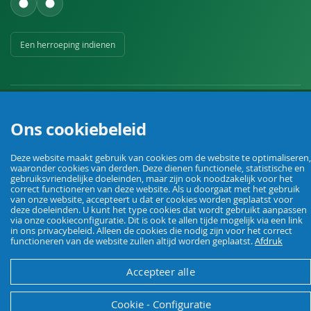
Een herroeping indienen
Ons cookiebeleid
Uw vakhandel voor landbouw, veehouderij, huis, erf en tuin.
Deze website maakt gebruik van cookies om de website te optimaliseren,
waaronder cookies van derden. Deze dienen functionele, statistische en
gebruiksvriendelijke doeleinden, maar zijn ook noodzakelijk voor het
correct functioneren van deze website. Als u doorgaat met het gebruik
© Agrarking. Alle rechten voorbehouden.
van onze website, accepteert u dat er cookies worden geplaatst voor
Algemene voorwaarden
Privacybeleid
Herroepingsrecht
Colofon
deze doeleinden. U kunt het type cookies dat wordt gebruikt aanpassen
via onze cookieconfiguratie. Dit is ook te allen tijde mogelijk via een link
in ons privacybeleid. Alleen de cookies die nodig zijn voor het correct
functioneren van de website zullen altijd worden geplaatst.
Afdruk
Accepteer alle
Cookie - Configuratie