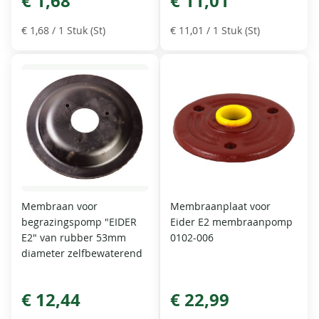
€ 1,68
€ 11,01
€ 1,68
/ 1 Stuk (St)
€ 11,01
/ 1 Stuk (St)
Membraan voor
Membraanplaat voor
begrazingspomp "EIDER
Eider E2 membraanpomp
E2" van rubber 53mm
0102-006
diameter zelfbewaterend
€ 12,44
€ 22,99