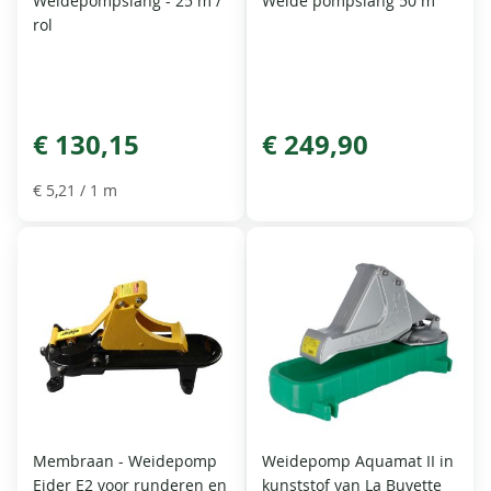
Weidepompslang - 25 m /
Weide pompslang 50 m
rol
€ 130,15
€ 249,90
€ 5,21
/ 1 m
Membraan - Weidepomp
Weidepomp Aquamat II in
Eider E2 voor runderen en
kunststof van La Buvette