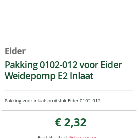
Ga
naar
Eider
het
begin
Pakking 0102-012 voor Eider
van
Weidepomp E2 Inlaat
de
afbeeldingen-
gallerij
Pakking voor inlaatspruitstuk Eider 0102-012
€ 2,32
Beschikbaarheid:
Niet op voorraad