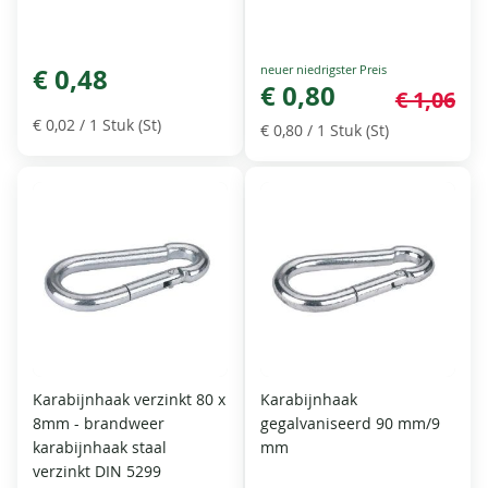
Special
€ 0,48
Price
€ 0,80
€ 1,06
€ 0,02
/ 1 Stuk (St)
€ 0,80
/ 1 Stuk (St)
Karabijnhaak verzinkt 80 x
Karabijnhaak
8mm - brandweer
gegalvaniseerd 90 mm/9
karabijnhaak staal
mm
verzinkt DIN 5299