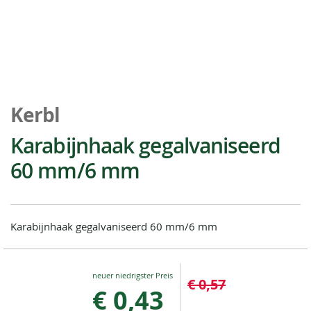
Ga
naar
Kerbl
het
begin
Karabijnhaak gegalvaniseerd
van
60 mm/6 mm
de
afbeeldingen-
gallerij
Karabijnhaak gegalvaniseerd 60 mm/6 mm
Special
€ 0,57
Price
€ 0,43