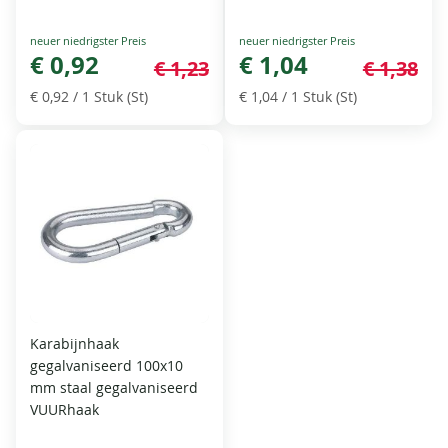
Special
Special
Price
€ 0,92
Price
€ 1,04
€ 1,23
€ 1,38
€ 0,92
/ 1 Stuk (St)
€ 1,04
/ 1 Stuk (St)
Karabijnhaak
gegalvaniseerd 100x10
mm staal gegalvaniseerd
VUURhaak