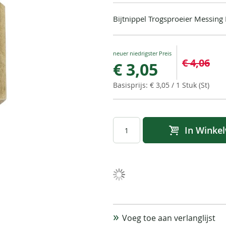
Bijtnippel Trogsproeier Messing R
Special
€ 4,06
€ 3,05
Price
€ 3,05
/ 1 Stuk (St)
In Winke
Voeg toe aan verlanglijst