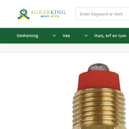
Omheining
Vee
Huis, erf en tuin
Ga
naar
het
einde
van
de
afbeeldingen-
gallerij