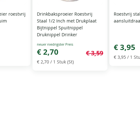
ier roestvrij
Drinkbaksproeier Roestvrij
Roestvrij st
duim
Staal 1/2 Inch met Drukplaat
aansluitdraa
Bijtnippel Spuitnippel
Druknippel Drinker
Special
€ 3,95
Price
€ 2,70
€ 3,59
€ 3,95
/ 1 Stu
€ 2,70
/ 1 Stuk (St)