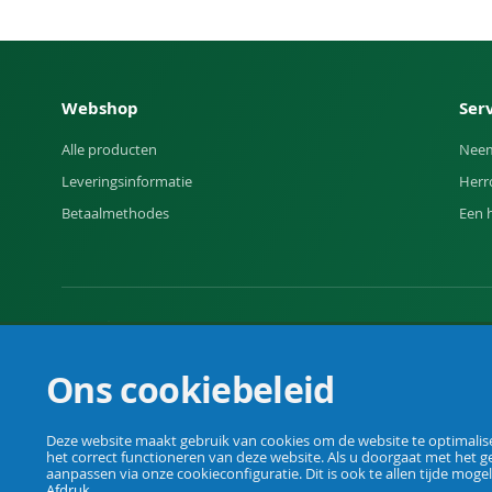
Webshop
Ser
Alle producten
Neem
Leveringsinformatie
Herr
Betaalmethodes
Een 
Uw vakhandel voor landbouw, veehouderij, huis, erf en t
Ons cookiebeleid
Deze website maakt gebruik van cookies om de website te optimaliser
het correct functioneren van deze website. Als u doorgaat met het g
© Agrarking. Alle rechten voorbehouden.
aanpassen via onze cookieconfiguratie. Dit is ook te allen tijde mogel
Afdruk