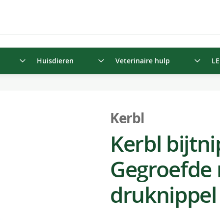
Huisdieren
Veterinaire hulp
LE
Kerbl
Kerbl bijtn
Gegroefde 
druknippel