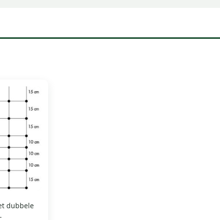
et dubbele
-