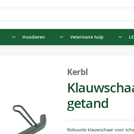
Huisdieren
Veterinaire hulp
LE
Kerbl
Klauwschaa
getand
Robuuste klauwschaar voor sch