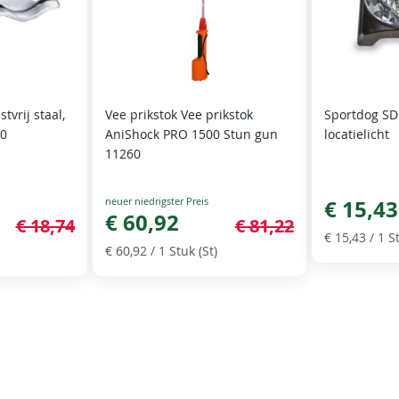
tvrij staal,
Vee prikstok Vee prikstok
Sportdog SD
10
AniShock PRO 1500 Stun gun
locatielicht
11260
Special
€ 15,43
Price
€ 60,92
€ 18,74
€ 81,22
€ 15,43
/ 1 St
€ 60,92
/ 1 Stuk (St)