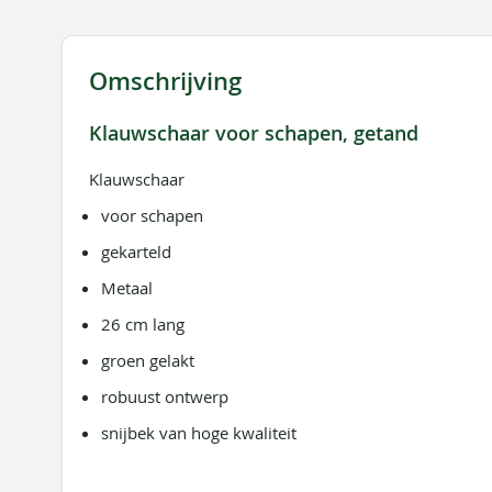
de
afbeeldingen-
gallerij
Omschrijving
Klauwschaar voor schapen, getand
Klauwschaar
voor schapen
gekarteld
Metaal
26 cm lang
groen gelakt
robuust ontwerp
snijbek van hoge kwaliteit