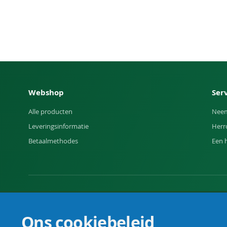
Webshop
Ser
Alle producten
Neem
Leveringsinformatie
Herr
Betaalmethodes
Een 
Uw vakhandel voor landbouw, veehouderij, huis, erf en t
Ons cookiebeleid