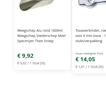
Weegschep Alu rond 1800ml
Touwverbinder, roes
Weegschep Voederschep Meel
voor 6 mm touw - 
Specerijen Thee Snoep
stuks/verpakking
Special
€ 9,92
Price
€ 14,05
€ 9,92
/ 1 Stuk (St)
€ 1,41
/ 1 Stuk (St)