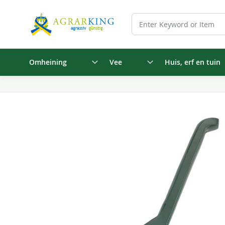
Omheining
Vee
Huis, erf en tuin
Ga
naar
het
einde
van
de
afbeeldingen-
gallerij