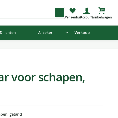
Winkelw
D lichten
Al zeker
Verkoop
r voor schapen,
apen, getand