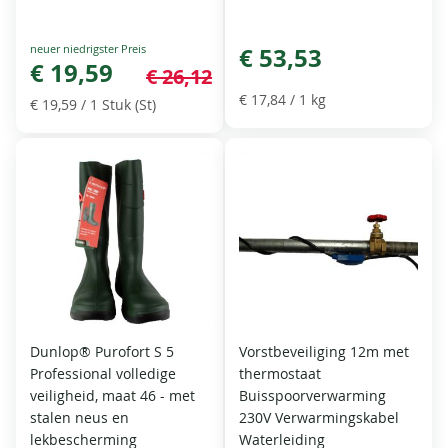
Special
€ 53,53
Price
€ 19,59
€ 26,12
€ 17,84
/ 1 kg
€ 19,59
/ 1 Stuk (St)
Dunlop® Purofort S 5
Vorstbeveiliging 12m met
Professional volledige
thermostaat
veiligheid, maat 46 - met
Buisspoorverwarming
stalen neus en
230V Verwarmingskabel
lekbescherming
Waterleiding