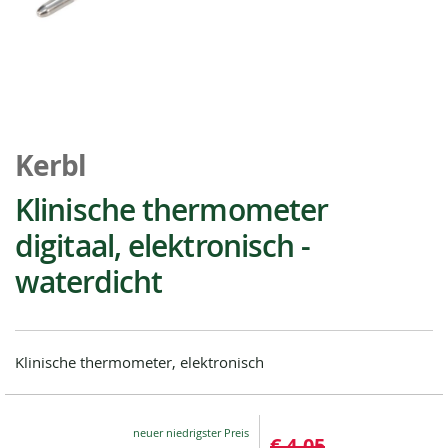
Ga
naar
Kerbl
het
begin
Klinische thermometer
van
digitaal, elektronisch -
de
afbeeldingen-
waterdicht
gallerij
Klinische thermometer, elektronisch
Special
€ 4,05
Price