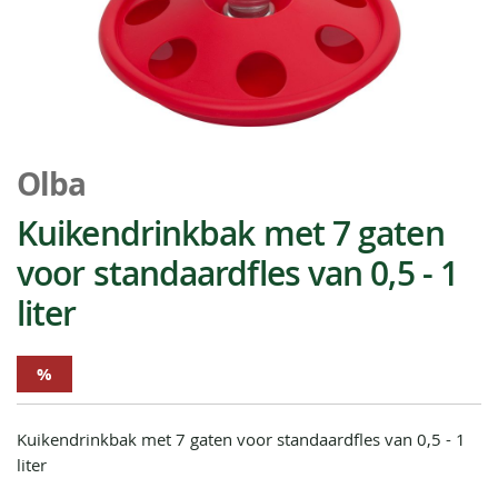
Ga
naar
Olba
het
begin
Kuikendrinkbak met 7 gaten
van
voor standaardfles van 0,5 - 1
de
afbeeldingen-
liter
gallerij
%
Kuikendrinkbak met 7 gaten voor standaardfles van 0,5 - 1
liter