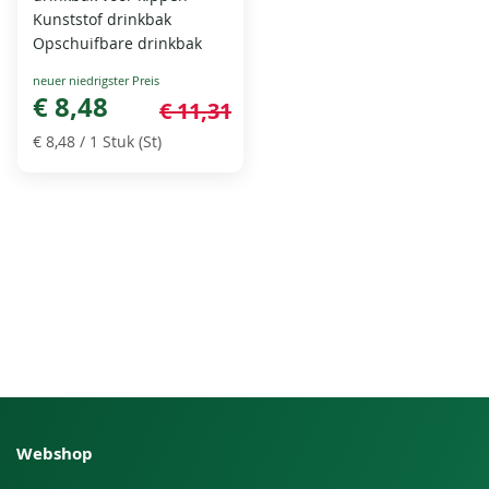
Kunststof drinkbak
Opschuifbare drinkbak
Special
Price
€ 8,48
€ 11,31
€ 8,48
/ 1 Stuk (St)
Webshop