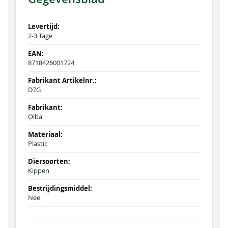
2-3 Tage
8718426001724
D7G
Olba
Plastic
Kippen
Nee