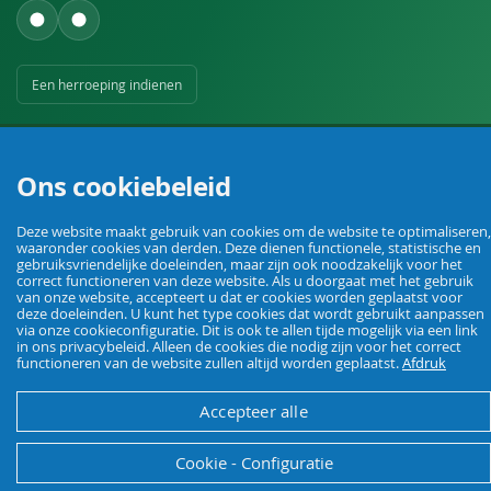
Een herroeping indienen
Ons cookiebeleid
Deze website maakt gebruik van cookies om de website te optimaliseren,
waaronder cookies van derden. Deze dienen functionele, statistische en
Uw vakhandel voor landbouw, veehouderij, huis, erf en tuin.
gebruiksvriendelijke doeleinden, maar zijn ook noodzakelijk voor het
correct functioneren van deze website. Als u doorgaat met het gebruik
van onze website, accepteert u dat er cookies worden geplaatst voor
deze doeleinden. U kunt het type cookies dat wordt gebruikt aanpassen
© Agrarking. Alle rechten voorbehouden.
via onze cookieconfiguratie. Dit is ook te allen tijde mogelijk via een link
Algemene voorwaarden
Privacybeleid
Herroepingsrecht
Colofon
in ons privacybeleid. Alleen de cookies die nodig zijn voor het correct
functioneren van de website zullen altijd worden geplaatst.
Afdruk
Accepteer alle
Cookie - Configuratie