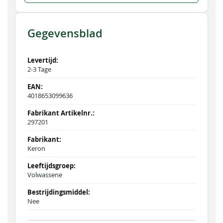
Gegevensblad
2-3 Tage
4018653099636
297201
Keron
Volwassene
Nee