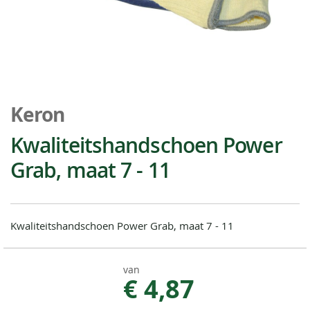
Ga
naar
Keron
het
begin
Kwaliteitshandschoen Power
van
Grab, maat 7 - 11
de
afbeeldingen-
gallerij
Kwaliteitshandschoen Power Grab, maat 7 - 11
van
€ 4,87