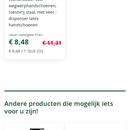
wegwerphandschoenen,
roestvrij staal, met veer -
dispenser latex
handschoenen
Special
Price
€ 8,48
€ 11,31
€ 8,48
/ 1 Stuk (St)
Andere producten die mogelijk iets
voor u zijn!