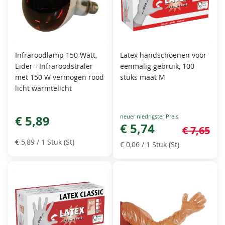
Infraroodlamp 150 Watt,
Latex handschoenen voor
Eider - Infraroodstraler
eenmalig gebruik, 100
met 150 W vermogen rood
stuks maat M
licht warmtelicht
Special
€ 5,89
Price
€ 5,74
€ 7,65
€ 5,89
/ 1 Stuk (St)
€ 0,06
/ 1 Stuk (St)