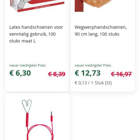
Latex handschoenen voor
Wegwerphandschoenen,
eenmalig gebruik, 100
90 cm lang, 100 stuks
stuks maat L
Special
Special
Price
€ 6,30
Price
€ 12,73
€ 8,39
€ 16,97
€ 0,13
/ 1 Stuk (St)