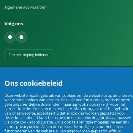
Algemene voorwaarden
Volg ons
Een herroeping indienen
Ons cookiebeleid
Deze website maakt gebruik van cookies om de website te optimaliseren,
Uw vakhandel voor landbouw, veehouderij, huis, erf en tuin.
waaronder cookies van derden. Deze dienen functionele, statistische en
gebruiksvriendelijke doeleinden, maar zijn ook noodzakelijk voor het
correct functioneren van deze website. Als u doorgaat met het gebruik
van onze website, accepteert u dat er cookies worden geplaatst voor
deze doeleinden. U kunt het type cookies dat wordt gebruikt aanpassen
© Agrarking. Alle rechten voorbehouden.
via onze cookieconfiguratie. Dit is ook te allen tijde mogelijk via een link
Algemene voorwaarden
Privacybeleid
Herroepingsrecht
Colofon
in ons privacybeleid. Alleen de cookies die nodig zijn voor het correct
functioneren van de website zullen altijd worden geplaatst.
Afdruk