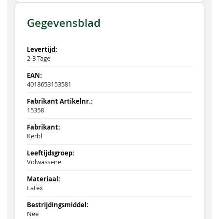
Gegevensblad
2-3 Tage
4018653153581
15358
Kerbl
Volwassene
Latex
Nee