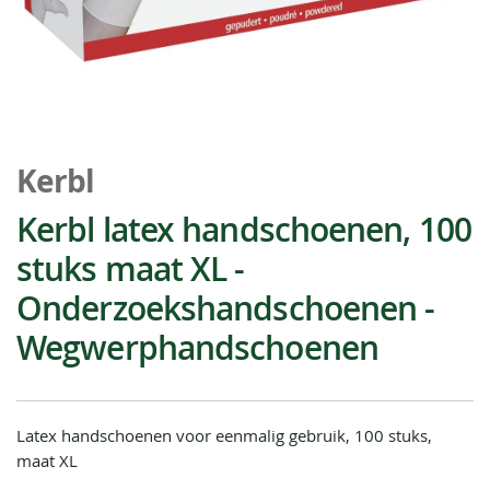
Ga
naar
Kerbl
het
begin
Kerbl latex handschoenen, 100
van
stuks maat XL -
de
afbeeldingen-
Onderzoekshandschoenen -
gallerij
Wegwerphandschoenen
Latex handschoenen voor eenmalig gebruik, 100 stuks,
maat XL