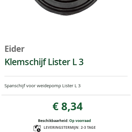
Ga
naar
Eider
het
begin
Klemschijf Lister L 3
van
de
afbeeldingen-
gallerij
Spanschijf voor weidepomp Lister L 3
€ 8,34
Beschikbaarheid:
Op voorraad
LEVERINGSTERMIJN:
2-3 TAGE