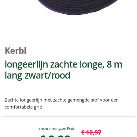
Ga
naar
Kerbl
het
begin
longeerlijn zachte longe, 8 m
van
lang zwart/rood
de
afbeeldingen-
gallerij
Zachte longeerlijn met zachte gemengde stof voor een
comfortabele grip
Special
€ 10,97
Price