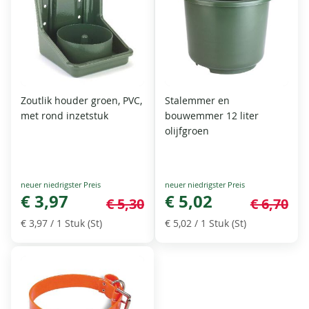
Zoutlik houder groen, PVC,
Stalemmer en
met rond inzetstuk
bouwemmer 12 liter
olijfgroen
Special
Special
Price
€ 3,97
Price
€ 5,02
€ 5,30
€ 6,70
€ 3,97
/ 1 Stuk (St)
€ 5,02
/ 1 Stuk (St)