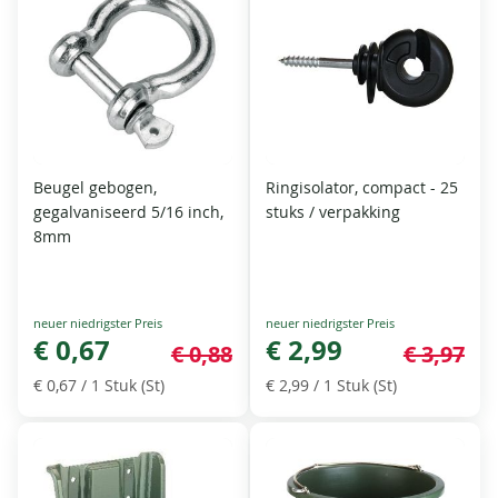
Beugel gebogen,
Ringisolator, compact - 25
gegalvaniseerd 5/16 inch,
stuks / verpakking
8mm
Special
Special
Price
€ 0,67
Price
€ 2,99
€ 0,88
€ 3,97
€ 0,67
/ 1 Stuk (St)
€ 2,99
/ 1 Stuk (St)