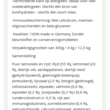
-verminderde kans op allergieën: ideaal voor veel
voederallergieën: Slechts één bron van
koolhydraten - slechts één soort vlees.
-Immuunbescherming: Met colostrum, mannan-
oligosacchariden en beta-glucanen
-Kwaliteit: 100% made in Germany Zonder
kleurstoffen en conserveringsmiddelen
Verpakkingsgrootten van 300g / 4 kg / 12,5 kg
Samenstelling
Puur lamsvlees en rijst: Rijst (55 %), lamsmeel (20
%), dierlijk vet, aardappeleiwit, dierlijk eiwit
(gehydrolyseerd), gedroogde bietenpulp
(ontsuikerd), lijnzaad (2,0 %), biergist (gedroogd),
cellulosevezels, eipoeder, zalmolie (0,6 %),
eipoeder (0,2 %), zoutpoeder (0,2 %).l (0,6 %),
rundercolostrum (= 0,5 %, rijk aan
immunoglobulinen), zonnebloemolie (0,4 %),
natriumchloride, calciumcarbonaat, gistextract