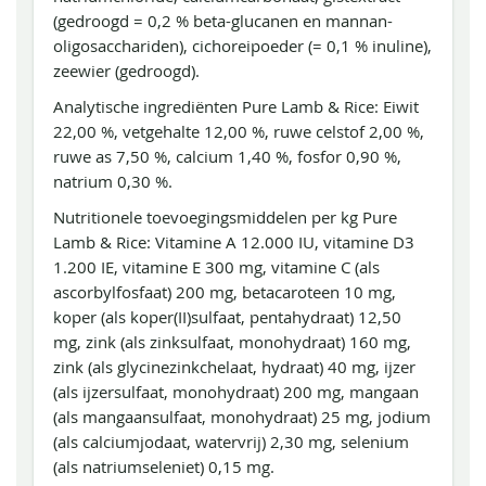
(gedroogd = 0,2 % beta-glucanen en mannan-
oligosacchariden), cichoreipoeder (= 0,1 % inuline),
zeewier (gedroogd).
Analytische ingrediënten Pure Lamb & Rice: Eiwit
22,00 %, vetgehalte 12,00 %, ruwe celstof 2,00 %,
ruwe as 7,50 %, calcium 1,40 %, fosfor 0,90 %,
natrium 0,30 %.
Nutritionele toevoegingsmiddelen per kg Pure
Lamb & Rice: Vitamine A 12.000 IU, vitamine D3
1.200 IE, vitamine E 300 mg, vitamine C (als
ascorbylfosfaat) 200 mg, betacaroteen 10 mg,
koper (als koper(II)sulfaat, pentahydraat) 12,50
mg, zink (als zinksulfaat, monohydraat) 160 mg,
zink (als glycinezinkchelaat, hydraat) 40 mg, ijzer
(als ijzersulfaat, monohydraat) 200 mg, mangaan
(als mangaansulfaat, monohydraat) 25 mg, jodium
(als calciumjodaat, watervrij) 2,30 mg, selenium
(als natriumseleniet) 0,15 mg.