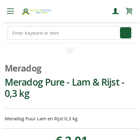
Wink
Ga
naar
Ga
het
naar
Meradog
einde
het
van
begin
Meradog Pure - Lam & Rijst -
de
van
0,3 kg
afbeeldingen-
de
gallerij
afbeeldingen-
gallerij
Meradog Puur Lam en Rijst 0,3 kg