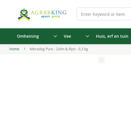
Omheining
Vee
Huis, erf en tuin
Home
Meradog Pure - Zalm & Rijst - 0,3 kg
Ga
naar
Ga
het
naar
einde
het
van
begin
de
van
afbeeldingen-
de
gallerij
afbeeldingen-
gallerij