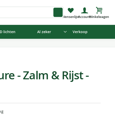
Winkelw
D lichten
Al zeker
Verkoop
e - Zalm & Rijst -
kg