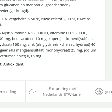
èta-glucanen en mannan-oligosachariden),
eewier (gedroogd).
50 %, vetgehalte 6,50 %, ruwe celstof 2,00 %, ruwe as
%.
Rijst: Vitamine A 12.000 IU, vitamine D3 1.200 IE,
00 mg, betacaroteen 10 mg, koper (als koper(II)sulfaat,
draat) 160 mg, zink (als glycinezinkchelaat, hydraat) 40
angaan (als mangaansulfaat, monohydraat) 25 mg, jodium
natriumseleniet) 0,15 mg.
: Antioxidant.
Facturering met
erzending
gec
Nederlands BTW-tarief