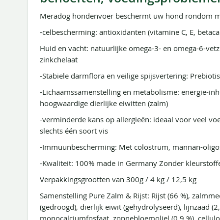
Meradog hondenvoer beschermt uw hond rondom me
-celbescherming: antioxidanten (vitamine C, E, betac
Huid en vacht: natuurlijke omega-3- en omega-6-vetzu
zinkchelaat
-Stabiele darmflora en veilige spijsvertering: Prebioti
-Lichaamssamenstelling en metabolisme: energie-in
hoogwaardige dierlijke eiwitten (zalm)
-verminderde kans op allergieën: ideaal voor veel vo
slechts één soort vis
-Immuunbescherming: Met colostrum, mannan-oligos
-Kwaliteit: 100% made in Germany Zonder kleurstof
Verpakkingsgrootten van 300g / 4 kg / 12,5 kg
Samenstelling Pure Zalm & Rijst: Rijst (66 %), zalmme
(gedroogd), dierlijk eiwit (gehydrolyseerd), lijnzaad (
monocalciumfosfaat, zonnebloemoliel (0,9 %), cellulos