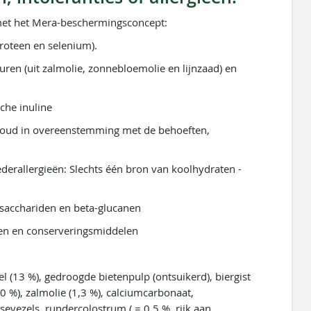
t het Mera-beschermingsconcept:
aroteen en selenium).
ren (uit zalmolie, zonnebloemolie en lijnzaad) en
sche inuline
houd in overeenstemming met de behoeften,
ederallergieën: Slechts één bron van koolhydraten -
acchariden en beta-glucanen
fen en conserveringsmiddelen
el (13 %), gedroogde bietenpulp (ontsuikerd), biergist
2,0 %), zalmolie (1,3 %), calciumcarbonaat,
evezels, rundercolostrum ( = 0,5 %, rijk aan