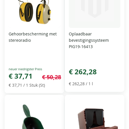
Gehoorbescherming met
Oplaadbaar
stereoradio
bevestigingssysteem
PIG19-16413
Special
€ 262,28
Price
€ 37,71
€ 50,28
€ 262,28
/ 1 l
€ 37,71
/ 1 Stuk (St)