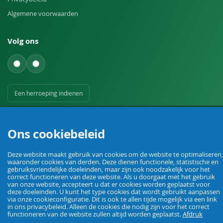
Algemene voorwaarden
Volg ons
Een herroeping indienen
Ons cookiebeleid
Deze website maakt gebruik van cookies om de website te optimaliseren,
waaronder cookies van derden. Deze dienen functionele, statistische en
Uw vakhandel voor landbouw, veehouderij, huis, erf en tuin.
gebruiksvriendelijke doeleinden, maar zijn ook noodzakelijk voor het
correct functioneren van deze website. Als u doorgaat met het gebruik
van onze website, accepteert u dat er cookies worden geplaatst voor
deze doeleinden. U kunt het type cookies dat wordt gebruikt aanpassen
via onze cookieconfiguratie. Dit is ook te allen tijde mogelijk via een link
© Agrarking. Alle rechten voorbehouden.
in ons privacybeleid. Alleen de cookies die nodig zijn voor het correct
Algemene voorwaarden
Privacybeleid
Herroepingsrecht
Colofon
functioneren van de website zullen altijd worden geplaatst.
Afdruk