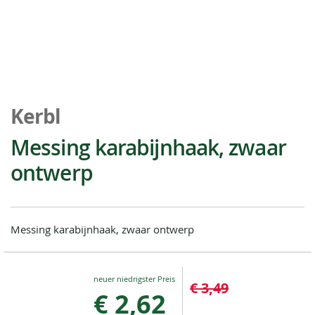
Ga
naar
Kerbl
het
begin
Messing karabijnhaak, zwaar
van
ontwerp
de
afbeeldingen-
gallerij
Messing karabijnhaak, zwaar ontwerp
Special
€ 3,49
Price
€ 2,62