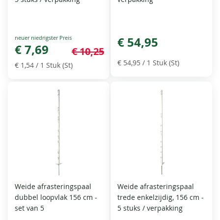
Special
€ 54,95
Price
€ 7,69
€ 10,25
€ 54,95
/ 1 Stuk (St)
€ 1,54
/ 1 Stuk (St)
Weide afrasteringspaal
Weide afrasteringspaal
dubbel loopvlak 156 cm -
trede enkelzijdig, 156 cm -
set van 5
5 stuks / verpakking