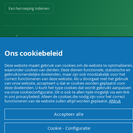
Een herroeping indienen
Ons cookiebeleid
Uw vakhandel voor landbouw, veehouderij, huis, erf en tuin.
Deze website maakt gebruik van cookies om de website te optimaliseren,
waaronder cookies van derden. Deze dienen functionele, statistische en
© Agrarking. Alle rechten voorbehouden.
gebruiksvriendelijke doeleinden, maar zijn ook noodzakelijk voor het
correct functioneren van deze website. Als u doorgaat met het gebruik
Algemene voorwaarden
Privacybeleid
Herroepingsrecht
Colofon
van onze website, accepteert u dat er cookies worden geplaatst voor
deze doeleinden. U kunt het type cookies dat wordt gebruikt aanpassen
via onze cookieconfiguratie. Dit is ook te allen tijde mogelijk via een link
in ons privacybeleid. Alleen de cookies die nodig zijn voor het correct
functioneren van de website zullen altijd worden geplaatst.
Afdruk
Accepteer alle
Cookie - Configuratie