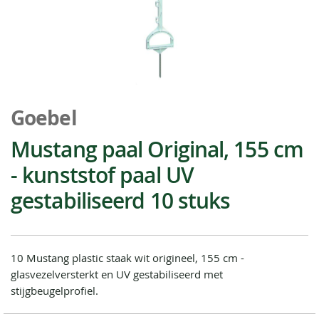
Ga
naar
Goebel
het
begin
Mustang paal Original, 155 cm
van
- kunststof paal UV
de
afbeeldingen-
gestabiliseerd 10 stuks
gallerij
10 Mustang plastic staak wit origineel, 155 cm -
glasvezelversterkt en UV gestabiliseerd met
stijgbeugelprofiel.