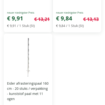
Special
Special
Price
€ 9,91
Price
€ 9,84
€ 13,21
€ 13,13
€ 9,91
/ 1 Stuk (St)
€ 9,84
/ 1 Stuk (St)
Eider afrasteringspaal 160
cm - 20 stuks / verpakking
- kunststof paal met 11
ogen