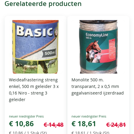
Gerelateerde producten
Weideafrastering streng
Monolite 500 m.
enkel, 500 m geleider 3 x
transparant, 2 x 0,5 mm
0,16 Niro - streng 3
gegalvaniseerd ijzerdraad
geleider
Special
Special
Price
€ 10,86
Price
€ 18,61
€ 14,48
€ 24,81
€ 10,86
/ 1 Stuk (St)
€ 18,61
/ 1 Stuk (St)