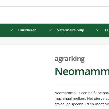
Huisdieren
Veterinaire hulp
LE
agrarking
Neomammo
Neomammol is een halfvloeibare 
machinaal melken. Het uierverzo
gevoelige speenhuid en moet t