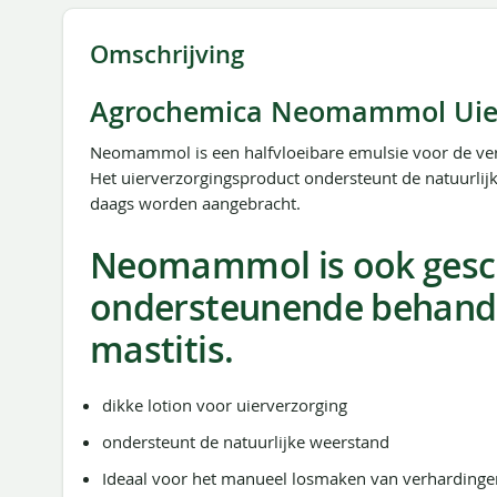
de
afbeeldingen-
Omschrijving
gallerij
Agrochemica Neomammol Uier
Neomammol is een halfvloeibare emulsie voor de ver
Het uierverzorgingsproduct ondersteunt de natuurli
daags worden aangebracht.
Neomammol is ook gesch
ondersteunende behande
mastitis.
dikke lotion voor uierverzorging
ondersteunt de natuurlijke weerstand
Ideaal voor het manueel losmaken van verhardinge