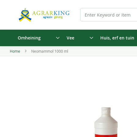
Omheining
Vee
Huis, erf en tuin
Home
Neomammol 1000 ml
Ga
naar
het
einde
van
de
afbeeldingen-
gallerij