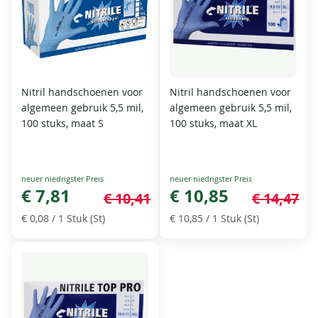
Nitril handschoenen voor
Nitril handschoenen voor
algemeen gebruik 5,5 mil,
algemeen gebruik 5,5 mil,
100 stuks, maat S
100 stuks, maat XL
Special
Special
Price
€ 7,81
Price
€ 10,85
€ 10,41
€ 14,47
€ 0,08
/ 1 Stuk (St)
€ 10,85
/ 1 Stuk (St)