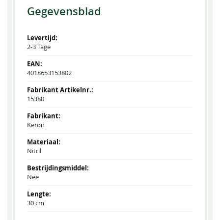
Gegevensblad
2-3 Tage
4018653153802
15380
Keron
Nitril
Nee
30 cm