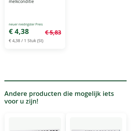
melkconditie
Special
Price
€ 4,38
€ 5,83
€ 4,38
/ 1 Stuk (St)
Andere producten die mogelijk iets
voor u zijn!