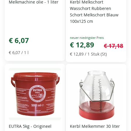
Melkmachine olie - 1 liter
Kerbl Melkschort
Wasschort Rubberen
Schort Melkschort Blauw
100x125 cm
Special
€ 6,07
Price
€ 12,89
€ 17,18
€ 6,07
/ 1 l
€ 12,89
/ 1 Stuk (St)
EUTRA 5kg - Origineel
Kerbl Melkemmer 30 liter