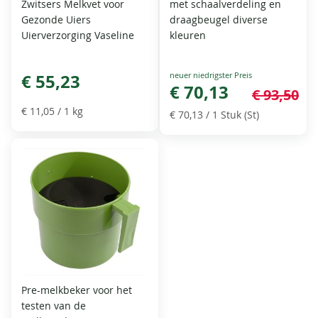
Zwitsers Melkvet voor
met schaalverdeling en
Gezonde Uiers
draagbeugel diverse
Uierverzorging Vaseline
kleuren
Special
€ 55,23
Price
€ 70,13
€ 93,50
€ 11,05
/ 1 kg
€ 70,13
/ 1 Stuk (St)
Pre-melkbeker voor het
testen van de