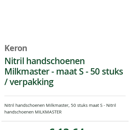
Ga
naar
Keron
het
begin
Nitril handschoenen
van
Milkmaster - maat S - 50 stuks
de
afbeeldingen-
/ verpakking
gallerij
Nitril handschoenen Milkmaster, 50 stuks maat S - Nitril
handschoenen MILKMASTER