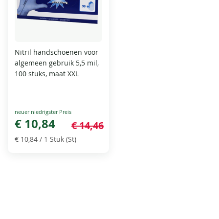
Nitril handschoenen voor
algemeen gebruik 5,5 mil,
100 stuks, maat XXL
Special
Price
€ 10,84
€ 14,46
€ 10,84
/ 1 Stuk (St)