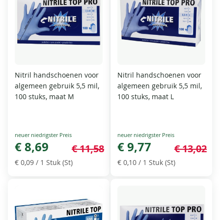
Nitril handschoenen voor
Nitril handschoenen voor
algemeen gebruik 5,5 mil,
algemeen gebruik 5,5 mil,
100 stuks, maat M
100 stuks, maat L
Special
Special
Price
€ 8,69
Price
€ 9,77
€ 11,58
€ 13,02
€ 0,09
/ 1 Stuk (St)
€ 0,10
/ 1 Stuk (St)