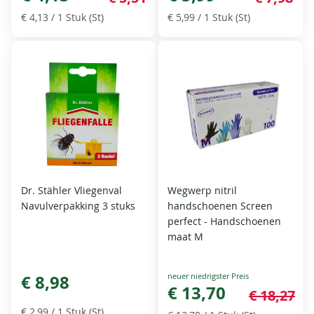
€ 4,13
/ 1 Stuk (St)
€ 5,99
/ 1 Stuk (St)
Dr. Stähler Vliegenval
Wegwerp nitril
Navulverpakking 3 stuks
handschoenen Screen
perfect - Handschoenen
maat M
Special
€ 8,98
Price
€ 13,70
€ 18,27
€ 2,99
/ 1 Stuk (St)