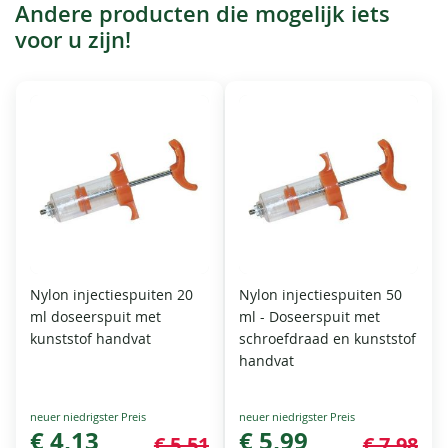
Andere producten die mogelijk iets
voor u zijn!
Nylon injectiespuiten 20
Nylon injectiespuiten 50
ml doseerspuit met
ml - Doseerspuit met
kunststof handvat
schroefdraad en kunststof
handvat
Special
Special
Price
€ 4,13
Price
€ 5,99
€ 5,51
€ 7,98