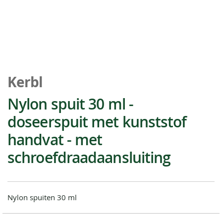
Ga
naar
Kerbl
het
begin
Nylon spuit 30 ml -
van
doseerspuit met kunststof
de
afbeeldingen-
handvat - met
gallerij
schroefdraadaansluiting
Nylon spuiten 30 ml