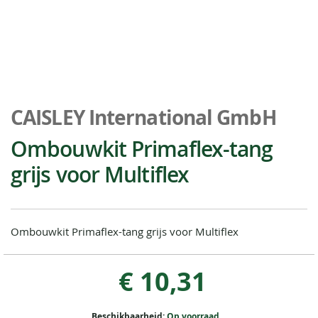
Ga
naar
CAISLEY International GmbH
het
begin
Ombouwkit Primaflex-tang
van
grijs voor Multiflex
de
afbeeldingen-
gallerij
Ombouwkit Primaflex-tang grijs voor Multiflex
€ 10,31
Beschikbaarheid:
Op voorraad