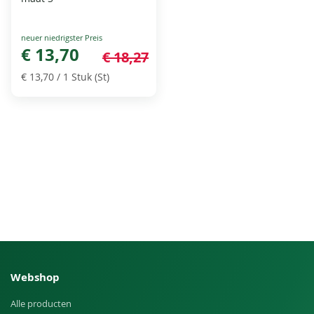
Special
Price
€ 13,70
€ 18,27
€ 13,70
/ 1 Stuk (St)
Webshop
Alle producten