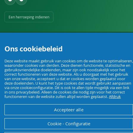
Een herroeping indienen
Ons cookiebeleid
Deze website maakt gebruik van cookies om de website te optimaliseren,
Uw vakhandel voor landbouw, veehouderij, huis, erf en tuin.
waaronder cookies van derden. Deze dienen functionele, statistische en
gebruiksvriendelijke doeleinden, maar zijn ook noodzakelijk voor het
correct functioneren van deze website. Als u doorgaat met het gebruik
van onze website, accepteert u dat er cookies worden geplaatst voor
© Agrarking. Alle rechten voorbehouden.
deze doeleinden. U kunt het type cookies dat wordt gebruikt aanpassen
Algemene voorwaarden
Privacybeleid
Herroepingsrecht
Colofon
via onze cookieconfiguratie. Dit is ook te allen tijde mogelijk via een link
in ons privacybeleid. Alleen de cookies die nodig zijn voor het correct
functioneren van de website zullen altijd worden geplaatst.
Afdruk
Accepteer alle
Cookie - Configuratie