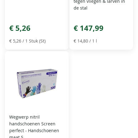
tegen vliegen & larven in
de stal
€ 5,26
€ 147,99
€ 5,26
/ 1 Stuk (St)
€ 14,80
/ 1 l
Wegwerp nitril
handschoenen Screen
perfect - Handschoenen
maat S