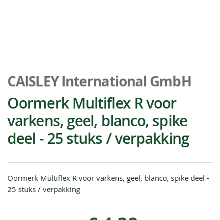
Ga
naar
CAISLEY International GmbH
het
begin
Oormerk Multiflex R voor
van
varkens, geel, blanco, spike
de
afbeeldingen-
deel - 25 stuks / verpakking
gallerij
Oormerk Multiflex R voor varkens, geel, blanco, spike deel -
25 stuks / verpakking