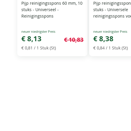
Pijp reinigingsspons 60 mm, 10
Pijp reinigingsspo
stuks - Universeel -
stuks - Universele
Reinigingsspons
reinigingsspons vo
Special
Special
Price
€ 8,13
Price
€ 8,38
€ 10,83
€ 0,81
/ 1 Stuk (St)
€ 0,84
/ 1 Stuk (St)