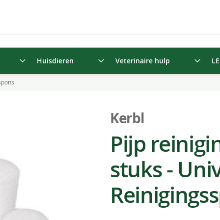
Huisdieren
Veterinaire hulp
LE
sspons
Kerbl
Pijp reinig
stuks - Univ
Reinigings