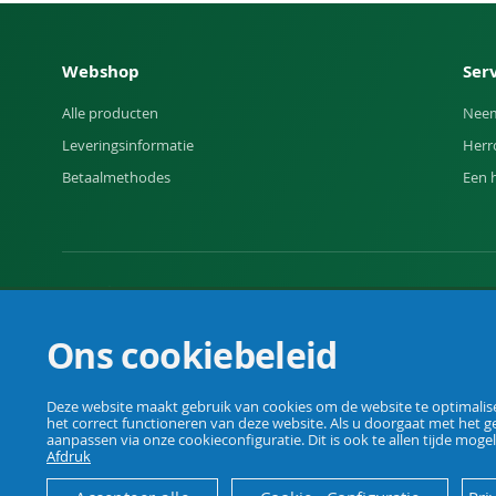
Webshop
Ser
Alle producten
Neem
Leveringsinformatie
Herr
Betaalmethodes
Een 
Uw vakhandel voor landbouw, veehouderij, huis, erf en t
Ons cookiebeleid
Deze website maakt gebruik van cookies om de website te optimaliser
het correct functioneren van deze website. Als u doorgaat met het g
© Agrarking. Alle rechten voorbehouden.
aanpassen via onze cookieconfiguratie. Dit is ook te allen tijde mogel
Afdruk