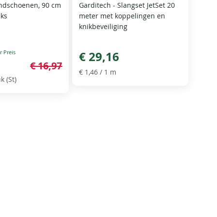
dschoenen, 90 cm
Garditech - Slangset JetSet 20
uks
meter met koppelingen en
knikbeveiliging
€ 29,16
€ 16,97
€ 1,46
/ 1 m
k (St)