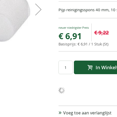
Pijp reinigingsspons 40 mm, 10 
Special
€ 9,22
€ 6,91
Price
€ 6,91
/ 1 Stuk (St)
In Winke
Voeg toe aan verlanglijst