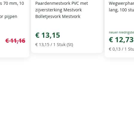
ns 70 mm, 10
Paardenmestvork PVC met
Wegwerphan
zijversterking Mestvork
lang, 100 st
or pijpen
Bolletjesvork Mestvork
Special
€ 13,15
Price
€ 12,73
€ 11,16
€ 13,15
/ 1 Stuk (St)
€ 0,13
/ 1 Stu