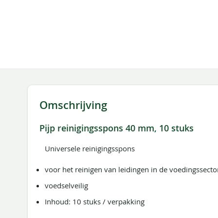
naar
het
begin
van
de
afbeeldingen-
gallerij
Omschrijving
Pijp reinigingsspons 40 mm, 10 stuks
Universele reinigingsspons
voor het reinigen van leidingen in de voedingssector
voedselveilig
Inhoud: 10 stuks / verpakking