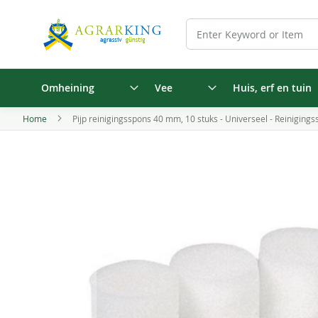
Omheining
Vee
Huis, erf en tuin
Home
Pijp reinigingsspons 40 mm, 10 stuks - Universeel - Reiniging
Ga
naar
het
einde
van
de
afbeeldingen-
gallerij