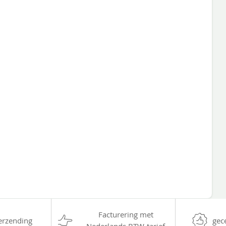
Facturering met
erzending
gec