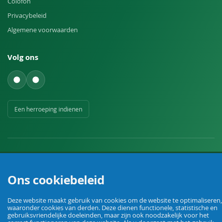
Colofon
Privacybeleid
Algemene voorwaarden
Volg ons
Een herroeping indienen
Ons cookiebeleid
Uw vakhandel voor landbouw, veehouderij, huis, erf en tuin.
Deze website maakt gebruik van cookies om de website te optimaliseren,
waaronder cookies van derden. Deze dienen functionele, statistische en
gebruiksvriendelijke doeleinden, maar zijn ook noodzakelijk voor het
© Agrarking. Alle rechten voorbehouden.