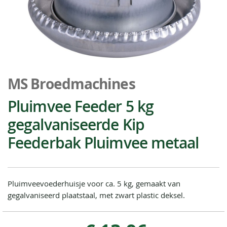
Ga
naar
MS Broedmachines
het
begin
Pluimvee Feeder 5 kg
van
gegalvaniseerde Kip
de
afbeeldingen-
Feederbak Pluimvee metaal
gallerij
Pluimveevoederhuisje voor ca. 5 kg, gemaakt van
gegalvaniseerd plaatstaal, met zwart plastic deksel.