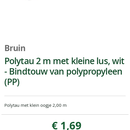
Ga
naar
Bruin
het
begin
Polytau 2 m met kleine lus, wit
van
- Bindtouw van polypropyleen
de
afbeeldingen-
(PP)
gallerij
Polytau met klein oogje 2,00 m
€ 1,69