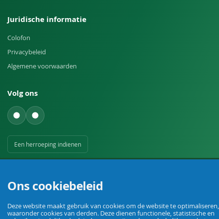
Juridische informatie
Colofon
Privacybeleid
Algemene voorwaarden
Volg ons
Een herroeping indienen
Ons cookiebeleid
Deze website maakt gebruik van cookies om de website te optimaliseren,
waaronder cookies van derden. Deze dienen functionele, statistische en
Uw vakhandel voor landbouw, veehouderij, huis, erf en tuin.