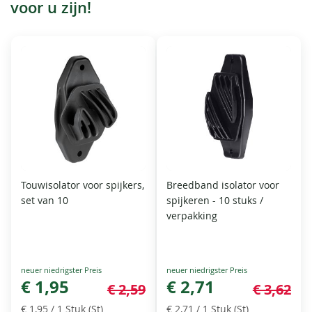
voor u zijn!
Touwisolator voor spijkers,
Breedband isolator voor
set van 10
spijkeren - 10 stuks /
verpakking
Special
Special
Price
€ 1,95
Price
€ 2,71
€ 2,59
€ 3,62
€ 1,95
/ 1 Stuk (St)
€ 2,71
/ 1 Stuk (St)