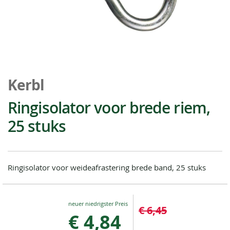
Ga
naar
Kerbl
het
begin
Ringisolator voor brede riem,
van
25 stuks
de
afbeeldingen-
gallerij
Ringisolator voor weideafrastering brede band, 25 stuks
Special
€ 6,45
Price
€ 4,84