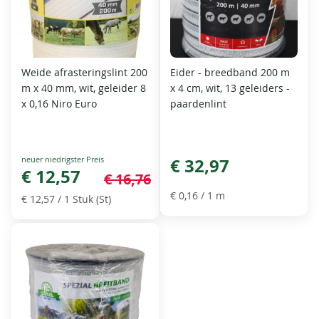
Weide afrasteringslint 200
Eider - breedband 200 m
m x 40 mm, wit, geleider 8
x 4 cm, wit, 13 geleiders -
x 0,16 Niro Euro
paardenlint
Special
€ 32,97
Price
€ 12,57
€ 16,76
€ 0,16
/ 1 m
€ 12,57
/ 1 Stuk (St)