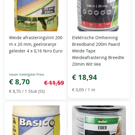
Weide afrasteringslint 200
Elektrische Omheining
m x 20 mm, geel/oranje
Breedband 200m Paard
geleider 4 x 0,16 Niro Euro
Weide Tape
Weideafrastering Breedte
20mm Wit Vee
Special
€ 18,94
Price
€ 8,70
€ 11,59
€ 0,09
/ 1 m
€ 8,70
/ 1 Stuk (St)