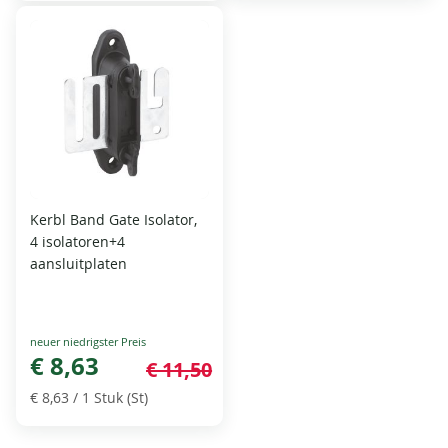
Kerbl Band Gate Isolator,
4 isolatoren+4
aansluitplaten
Special
Price
€ 8,63
€ 11,50
€ 8,63
/ 1 Stuk (St)