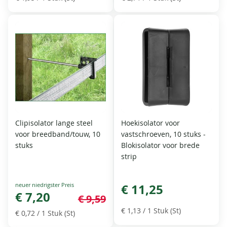
Clipisolator lange steel
Hoekisolator voor
voor breedband/touw, 10
vastschroeven, 10 stuks -
stuks
Blokisolator voor brede
strip
Special
€ 11,25
Price
€ 7,20
€ 9,59
€ 1,13
/ 1 Stuk (St)
€ 0,72
/ 1 Stuk (St)