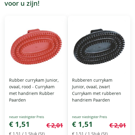
voor u zijn!
Rubber currykam Junior,
Rubberen currykam
ovaal, rood - Currykam
Junior, ovaal, zwart
met handriem Rubber
Currykam met rubberen
Paarden
handriem Paarden
Special
Special
Price
€ 1,51
Price
€ 1,51
€ 2,01
€ 2,01
€ 1,51
/ 1 Stuk (St)
€ 1,51
/ 1 Stuk (St)