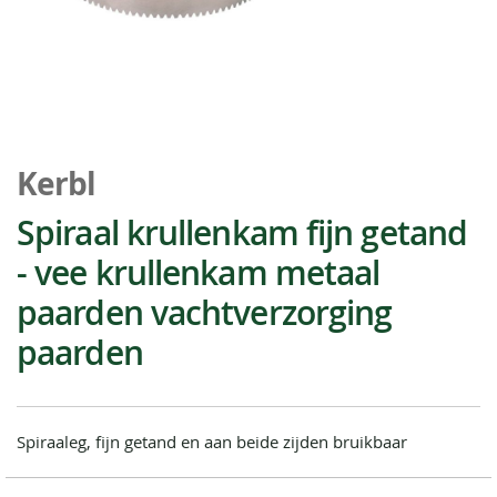
Ga
naar
Kerbl
het
begin
Spiraal krullenkam fijn getand
van
- vee krullenkam metaal
de
afbeeldingen-
paarden vachtverzorging
gallerij
paarden
Spiraaleg, fijn getand en aan beide zijden bruikbaar