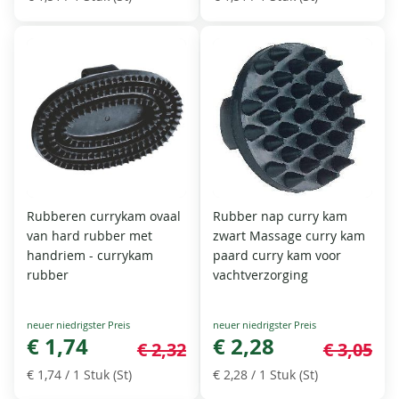
Rubberen currykam ovaal
Rubber nap curry kam
van hard rubber met
zwart Massage curry kam
handriem - currykam
paard curry kam voor
rubber
vachtverzorging
Special
Special
Price
€ 1,74
Price
€ 2,28
€ 2,32
€ 3,05
€ 1,74
/ 1 Stuk (St)
€ 2,28
/ 1 Stuk (St)