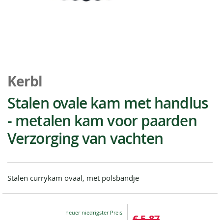
Ga
naar
Kerbl
het
begin
Stalen ovale kam met handlus
van
- metalen kam voor paarden
de
afbeeldingen-
Verzorging van vachten
gallerij
Stalen currykam ovaal, met polsbandje
Special
€ 5,87
Price