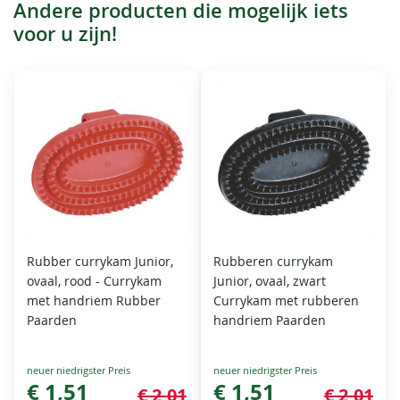
Andere producten die mogelijk iets
voor u zijn!
Rubber currykam Junior,
Rubberen currykam
ovaal, rood - Currykam
Junior, ovaal, zwart
met handriem Rubber
Currykam met rubberen
Paarden
handriem Paarden
Special
Special
Price
€ 1,51
Price
€ 1,51
€ 2,01
€ 2,01