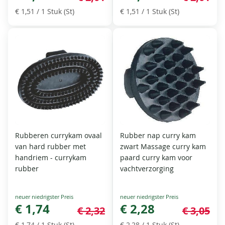
€ 1,51
/ 1 Stuk (St)
€ 1,51
/ 1 Stuk (St)
Rubberen currykam ovaal
Rubber nap curry kam
van hard rubber met
zwart Massage curry kam
handriem - currykam
paard curry kam voor
rubber
vachtverzorging
Special
Special
Price
€ 1,74
Price
€ 2,28
€ 2,32
€ 3,05
€ 1,74
/ 1 Stuk (St)
€ 2,28
/ 1 Stuk (St)